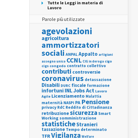
Tutte le Leggi in materia di
Lavoro
Parole più utilizzate
agevolazioni
agricoltura
ammortizzatori
sociali
Appalto
ANPAL
artigiani
CCNL
assegno unico
cigo
CIG in deroga
contratto collettivo
cigs
congedo
contributi
controversie
coronavirus
detassazione
Disabili
fiscale
formazione
DURC
INL
Jobs Act
infortuni
Lavoro
Licenziamento
Agile
Malattia
Pensione
PA
maternità
NASPI
privacy
RdC
Reddito di Cittadinanza
sicurezza
retribuzione
Smart
Working
somministrazione
statistiche
Stranieri
tassazione
Tempo determinato
Vigilanza
TFR
Welfare