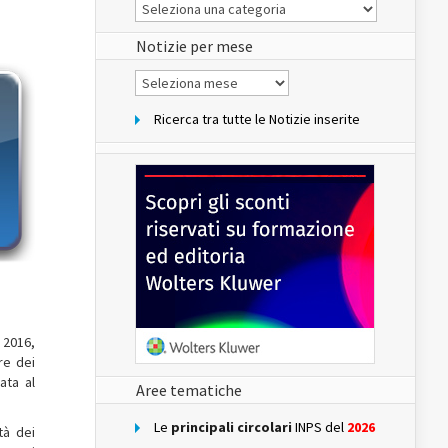
Le
Notizie
del
sito
Notizie per mese
Notizie
per
mese
Ricerca tra tutte le Notizie inserite
l 2016,
re dei
ata al
Aree tematiche
Le
principali circolari
INPS del
2026
tà dei