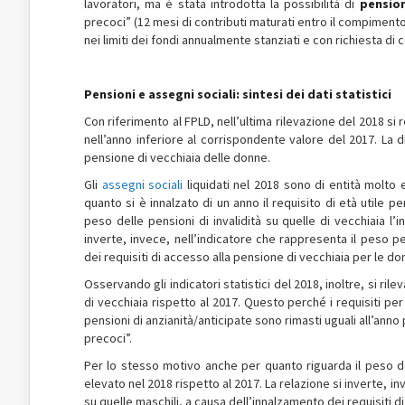
lavoratori, ma è stata introdotta la possibilità di
pensio
precoci” (12 mesi di contributi maturati entro il compimento 
nei limiti dei fondi annualmente stanziati e con richiesta di 
Pensioni e assegni sociali: sintesi dei dati statistici
Con riferimento al FPLD, nell’ultima rilevazione del 2018 si
nell’anno inferiore al corrispondente valore del 2017. La 
pensione di vecchiaia delle donne.
Gli
assegni sociali
liquidati nel 2018 sono di entità molto 
quanto si è innalzato di un anno il requisito di età utile 
peso delle pensioni di invalidità su quelle di vecchiaia l’i
inverte, invece, nell’indicatore che rappresenta il peso p
dei requisiti di accesso alla pensione di vecchiaia per le do
Osservando gli indicatori statistici del 2018, inoltre, si ri
di vecchiaia rispetto al 2017. Questo perché i requisiti per 
pensioni di anzianità/anticipate sono rimasti uguali all’anno
precoci”.
Per lo stesso motivo anche per quanto riguarda il peso delle
elevato nel 2018 rispetto al 2017. La relazione si inverte, i
su quelle maschili, a causa dell’innalzamento dei requisiti d