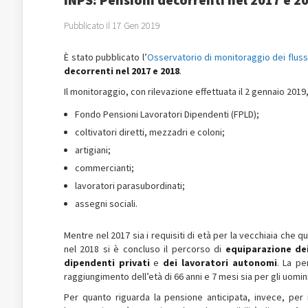
Pubblicato il 17 Gen 2019
È stato pubblicato l’
Osservatorio di monitoraggio dei flus
decorrenti nel 2017 e 2018
.
Il monitoraggio, con rilevazione effettuata il 2 gennaio 2019
Fondo Pensioni Lavoratori Dipendenti (FPLD);
coltivatori diretti, mezzadri e coloni;
artigiani;
commercianti;
lavoratori parasubordinati;
assegni sociali.
Mentre nel 2017 sia i requisiti di età per la vecchiaia che q
nel 2018 si è concluso il percorso di
equiparazione dei
dipendenti privati
e
dei lavoratori autonomi
. La pe
raggiungimento dell’età di 66 anni e 7 mesi sia per gli uomin
Per quanto riguarda la pensione anticipata, invece, per i