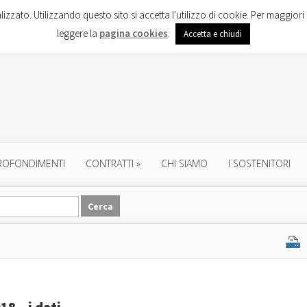
lizzato. Utilizzando questo sito si accetta l'utilizzo di cookie. Per maggiori 
leggere la
pagina cookies
.
Accetta e chiudi
ROFONDIMENTI
CONTRATTI
»
CHI SIAMO
I SOSTENITORI
18 – i dati