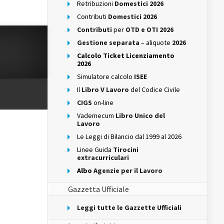
Retribuzioni
Domestici 2026
Contributi
Domestici 2026
Contributi
per
OTD e OTI 2026
Gestione separata
– aliquote
2026
Calcolo Ticket Licenziamento
2026
Simulatore calcolo
ISEE
Il
Libro V Lavoro
del Codice Civile
CIGS
on-line
Vademecum
Libro Unico del
Lavoro
Le Leggi di Bilancio dal 1999 al 2026
Linee Guida
Tirocini
extracurriculari
Albo
Agenzie per il Lavoro
Gazzetta Ufficiale
Leggi tutte le Gazzette Ufficiali