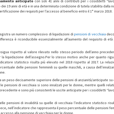
namento anticipato
con soli 41 anni di contributi per i cosiddetti “lavo
dei 19 anni di età e in una determinata condizione di tutela stabilita dalla 
certificazione dei requisiti per l’accesso al beneficio entro il 1° marzo 2018.
 registra un numero complessivo di liquidazioni di
pensioni di vecchiaia
deco
differenza è riconducibile essenzialmente all’aumento del requisito di età 
esigua rispetto al valore rilevato nello stesso periodo dell’anno preceden
per la liquidazione dell’assegno.Per lo stesso motivo anche per quanto rigua
ndicatore statistico risulta più elevato nel 2018 rispetto al 2017. La relazi
ercentuale delle pensioni femminili su quelle maschili, a causa dell’innalz
nne.
leva un peso decisamente superiore delle pensioni di anzianità/anticipate su
le pensioni di vecchiaia si sono innalzati per le donne, mentre quelli relati
 precedente e sono più consistenti le uscite anticipate per i cosiddetti “lav
 pensioni di invalidità su quelle di vecchiaia l’indicatore statistico risul
nvece, nell’indicatore che rappresenta il peso percentuale delle pensioni fe
i accesso alla pensione di vecchiaia per le donne.