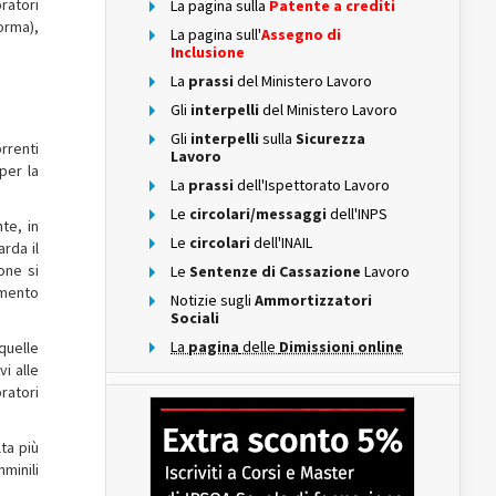
ratori
La pagina sulla
Patente a crediti
norma),
La pagina sull'
Assegno di
Inclusione
La
prassi
del Ministero Lavoro
Gli
interpelli
del Ministero Lavoro
Gli
interpelli
sulla
Sicurezza
rrenti
Lavoro
per la
La
prassi
dell'Ispettorato Lavoro
Le
circolari/messaggi
dell'INPS
te, in
Le
circolari
dell'INAIL
rda il
one si
Le
Sentenze di Cassazione
Lavoro
amento
Notizie sugli
Ammortizzatori
Sociali
La
pagina
delle
Dimissioni online
 quelle
vi alle
oratori
ta più
mminili