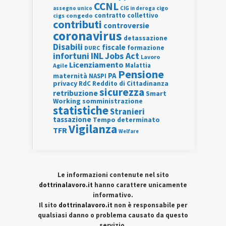
CCNL
assegno unico
cigo
CIG in deroga
contratto collettivo
cigs
congedo
contributi
controversie
coronavirus
detassazione
Disabili
fiscale
formazione
DURC
INL
Jobs Act
infortuni
Lavoro
Licenziamento
Agile
Malattia
Pensione
PA
maternità
NASPI
privacy
RdC
Reddito di Cittadinanza
sicurezza
retribuzione
Smart
Working
somministrazione
statistiche
Stranieri
tassazione
Tempo determinato
Vigilanza
TFR
Welfare
Le informazioni contenute nel sito
dottrinalavoro.it
hanno carattere unicamente
informativo.
Il sito
dottrinalavoro.it
non è responsabile per
qualsiasi danno o problema causato da questo
servizio.