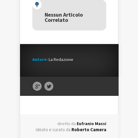
(Si
apre
(Si
apre
in
apre
in
una
in
una
nuova
una
Nessun Articolo
nuova
finestra)
nuova
Correlato
finestra)
finestra)
Autore:
La Redazione
diretto da
Eufranio Massi
ideato e curato da
Roberto Camera