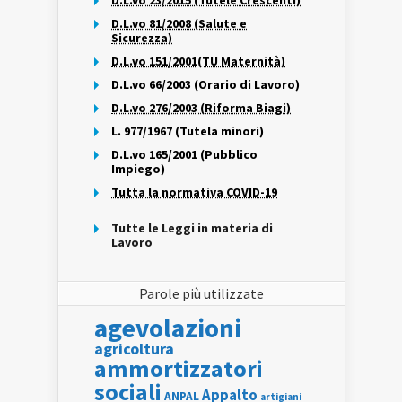
D.L.vo 23/2015 (Tutele Crescenti)
D.L.vo 81/2008 (Salute e
Sicurezza)
D.L.vo 151/2001(TU Maternità)
D.L.vo 66/2003 (Orario di Lavoro)
D.L.vo 276/2003 (Riforma Biagi)
L. 977/1967 (Tutela minori)
D.L.vo 165/2001 (Pubblico
Impiego)
Tutta la normativa COVID-19
Tutte le Leggi in materia di
Lavoro
Parole più utilizzate
agevolazioni
agricoltura
ammortizzatori
sociali
Appalto
ANPAL
artigiani