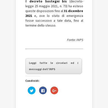
Il
decreto Sostegni bis
(decreto-
legge 25 maggio 2021, n. 73) ha esteso
queste disposizioni fino al
31 dicembre
2021
e, ove lo stato di emergenza
fosse successivo a tale data, fino al
termine dello stesso.
Fonte: INPS
Leggi tutte le circolari ed i
messaggi dell’INPS
Condividi:
Fai
Fai
Fai
clic
clic
clic
qui
per
qui
per
condividere
per
condividere
su
condividere
su
Facebook
su
Twitter
(Si
Google+