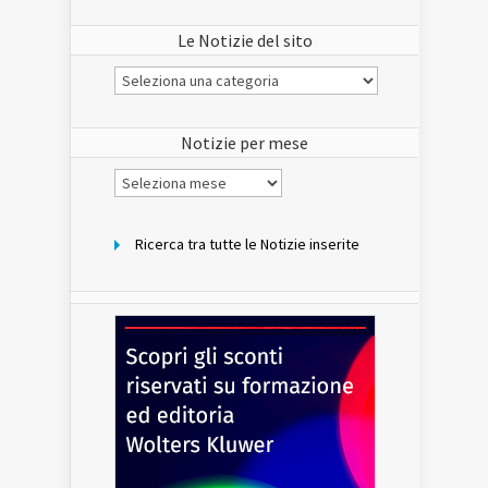
Le Notizie del sito
Le
Notizie
del
sito
Notizie per mese
Notizie
per
mese
Ricerca tra tutte le Notizie inserite