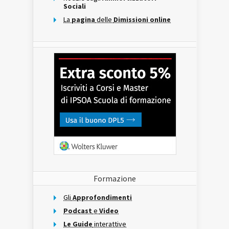
Sociali
La
pagina
delle
Dimissioni online
Formazione
Gli
Approfondimenti
Podcast
e
Video
Le Guide
interattive