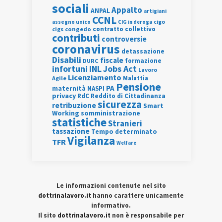
sociali
Appalto
ANPAL
artigiani
CCNL
assegno unico
cigo
CIG in deroga
contratto collettivo
cigs
congedo
contributi
controversie
coronavirus
detassazione
Disabili
fiscale
formazione
DURC
INL
Jobs Act
infortuni
Lavoro
Licenziamento
Agile
Malattia
Pensione
PA
maternità
NASPI
privacy
RdC
Reddito di Cittadinanza
sicurezza
retribuzione
Smart
Working
somministrazione
statistiche
Stranieri
tassazione
Tempo determinato
Vigilanza
TFR
Welfare
Le informazioni contenute nel sito
dottrinalavoro.it
hanno carattere unicamente
informativo.
Il sito
dottrinalavoro.it
non è responsabile per