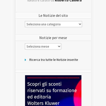
ideato e curato da
Roberto Camera
Le Notizie del sito
Le
Notizie
del
sito
Notizie per mese
Notizie
per
mese
Ricerca tra tutte le Notizie inserite