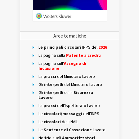
Aree tematiche
Le
principali circolari
INPS del
2026
La pagina sulla
Patente a crediti
La pagina sull'
Assegno di
Inclusione
La
prassi
del Ministero Lavoro
Gli
interpelli
del Ministero Lavoro
Gli
interpelli
sulla
Sicurezza
Lavoro
La
prassi
dell'Ispettorato Lavoro
Le
circolari/messaggi
dell'INPS
Le
circolari
dell'INAIL
Le
Sentenze di Cassazione
Lavoro
Notizie sugli
Ammortizzatori