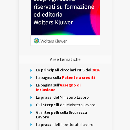
Aree tematiche
Le
principali circolari
INPS del
2026
La pagina sulla
Patente a crediti
La pagina sull'
Assegno di
Inclusione
La
prassi
del Ministero Lavoro
Gli
interpelli
del Ministero Lavoro
Gli
interpelli
sulla
Sicurezza
Lavoro
La
prassi
dell'Ispettorato Lavoro