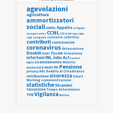
agevolazioni
agricoltura
ammortizzatori
sociali
Appalto
ANPAL
artigiani
CCNL
assegno unico
cigo
CIG in deroga
contratto collettivo
cigs
congedo
contributi
controversie
coronavirus
detassazione
Disabili
fiscale
formazione
DURC
INL
Jobs Act
infortuni
Lavoro
Licenziamento
Agile
Malattia
Pensione
PA
maternità
NASPI
privacy
RdC
Reddito di Cittadinanza
sicurezza
retribuzione
Smart
Working
somministrazione
statistiche
Stranieri
tassazione
Tempo determinato
Vigilanza
TFR
Welfare