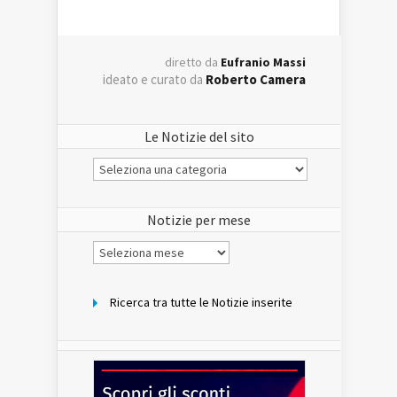
diretto da
Eufranio Massi
ideato e curato da
Roberto Camera
Le Notizie del sito
Le
Notizie
del
sito
Notizie per mese
Notizie
per
mese
Ricerca tra tutte le Notizie inserite