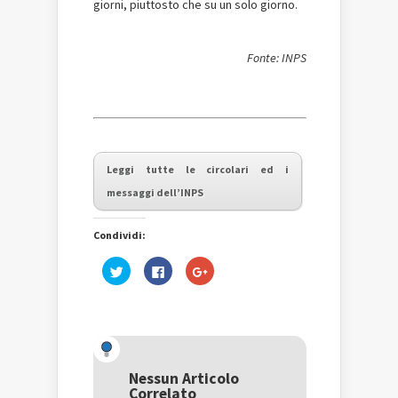
giorni, piuttosto che su un solo giorno.
Fonte: INPS
Leggi tutte le circolari ed i
messaggi dell’INPS
Condividi:
Fai
Fai
Fai
clic
clic
clic
qui
per
qui
per
condividere
per
condividere
su
condividere
su
Facebook
su
Twitter
(Si
Google+
(Si
apre
(Si
apre
in
apre
in
una
in
una
nuova
una
Nessun Articolo
nuova
finestra)
nuova
Correlato
finestra)
finestra)