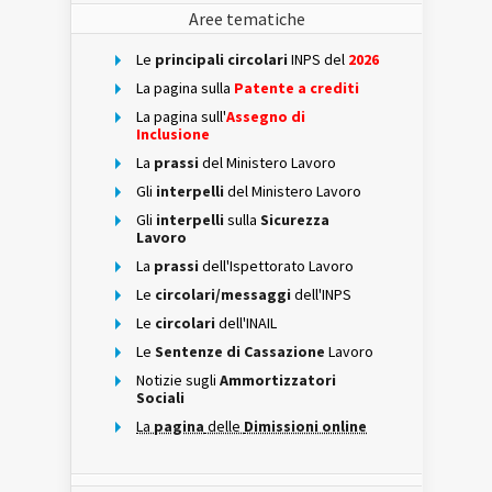
Aree tematiche
Le
principali circolari
INPS del
2026
La pagina sulla
Patente a crediti
La pagina sull'
Assegno di
Inclusione
La
prassi
del Ministero Lavoro
Gli
interpelli
del Ministero Lavoro
Gli
interpelli
sulla
Sicurezza
Lavoro
La
prassi
dell'Ispettorato Lavoro
Le
circolari/messaggi
dell'INPS
Le
circolari
dell'INAIL
Le
Sentenze di Cassazione
Lavoro
Notizie sugli
Ammortizzatori
Sociali
La
pagina
delle
Dimissioni online