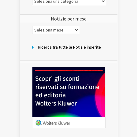
Notizie
del
sito
Notizie per mese
Notizie
per
mese
Ricerca tra tutte le Notizie inserite