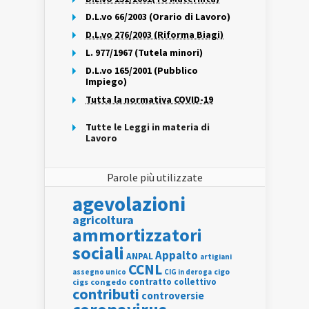
D.L.vo 66/2003 (Orario di Lavoro)
D.L.vo 276/2003 (Riforma Biagi)
L. 977/1967 (Tutela minori)
D.L.vo 165/2001 (Pubblico
Impiego)
Tutta la normativa COVID-19
Tutte le Leggi in materia di
Lavoro
Parole più utilizzate
agevolazioni
agricoltura
ammortizzatori
sociali
Appalto
ANPAL
artigiani
CCNL
assegno unico
cigo
CIG in deroga
contratto collettivo
cigs
congedo
contributi
controversie