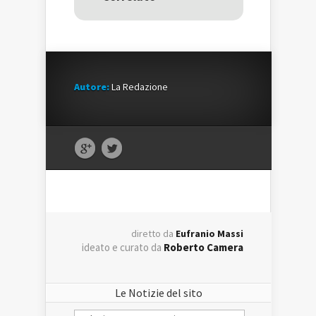
Autore:
La Redazione
diretto da
Eufranio Massi
ideato e curato da
Roberto Camera
Le Notizie del sito
Le