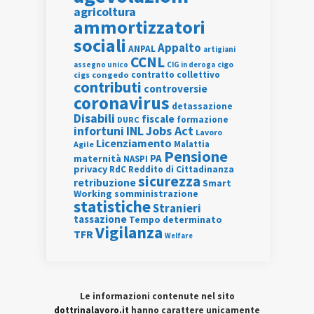
agricoltura
ammortizzatori
sociali
Appalto
ANPAL
artigiani
CCNL
assegno unico
cigo
CIG in deroga
contratto collettivo
cigs
congedo
contributi
controversie
coronavirus
detassazione
Disabili
fiscale
formazione
DURC
INL
Jobs Act
infortuni
Lavoro
Licenziamento
Agile
Malattia
Pensione
PA
maternità
NASPI
privacy
RdC
Reddito di Cittadinanza
sicurezza
retribuzione
Smart
Working
somministrazione
statistiche
Stranieri
tassazione
Tempo determinato
Vigilanza
TFR
Welfare
Le informazioni contenute nel sito
dottrinalavoro.it
hanno carattere unicamente