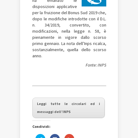
ha emanato le
disposizioni applicative
per la fruizione del Bonus Sud 2019 che,
dopo le modifiche introdotte con il D.L.
n. 34/2019, convertito, con
modificazioni, nella legge n. 58, è
pienamente in vigore dallo scorso
primo gennaio. La nota dell’Inps ricalca,
sostanzialmente, quella dello scorso
anno.
Fonte: INPS
Leggi tutte le circolari ed i
messaggi dell’INPS
Condividi:
Fai
Fai
Fai