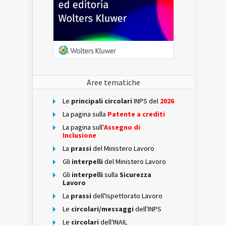
Aree tematiche
Le
principali circolari
INPS del
2026
La pagina sulla
Patente a crediti
La pagina sull'
Assegno di
Inclusione
La
prassi
del Ministero Lavoro
Gli
interpelli
del Ministero Lavoro
Gli
interpelli
sulla
Sicurezza
Lavoro
La
prassi
dell'Ispettorato Lavoro
Le
circolari/messaggi
dell'INPS
Le
circolari
dell'INAIL