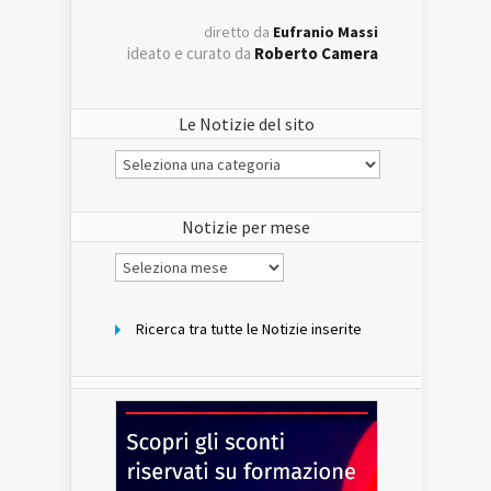
diretto da
Eufranio Massi
ideato e curato da
Roberto Camera
Le Notizie del sito
Le
Notizie
del
sito
Notizie per mese
Notizie
per
mese
Ricerca tra tutte le Notizie inserite