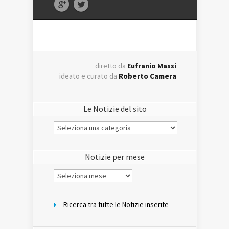
diretto da
Eufranio Massi
ideato e curato da
Roberto Camera
Le Notizie del sito
Le
Notizie
del
sito
Notizie per mese
Notizie
per
mese
Ricerca tra tutte le Notizie inserite