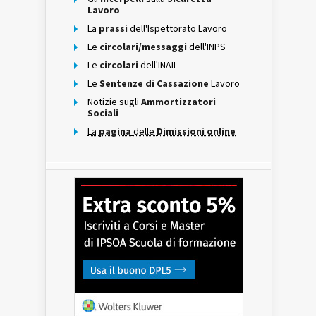
Lavoro
La
prassi
dell'Ispettorato Lavoro
Le
circolari/messaggi
dell'INPS
Le
circolari
dell'INAIL
Le
Sentenze di Cassazione
Lavoro
Notizie sugli
Ammortizzatori
Sociali
La
pagina
delle
Dimissioni online