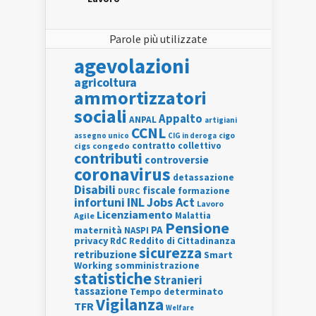
Parole più utilizzate
agevolazioni
agricoltura
ammortizzatori
sociali
Appalto
ANPAL
artigiani
CCNL
assegno unico
cigo
CIG in deroga
contratto collettivo
cigs
congedo
contributi
controversie
coronavirus
detassazione
Disabili
fiscale
formazione
DURC
INL
Jobs Act
infortuni
Lavoro
Licenziamento
Agile
Malattia
Pensione
PA
maternità
NASPI
privacy
RdC
Reddito di Cittadinanza
sicurezza
retribuzione
Smart
Working
somministrazione
statistiche
Stranieri
tassazione
Tempo determinato
Vigilanza
TFR
Welfare