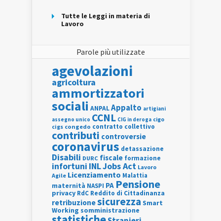
Tutte le Leggi in materia di
Lavoro
Parole più utilizzate
agevolazioni
agricoltura
ammortizzatori
sociali
Appalto
ANPAL
artigiani
CCNL
assegno unico
cigo
CIG in deroga
contratto collettivo
cigs
congedo
contributi
controversie
coronavirus
detassazione
Disabili
fiscale
formazione
DURC
INL
Jobs Act
infortuni
Lavoro
Licenziamento
Agile
Malattia
Pensione
PA
maternità
NASPI
privacy
RdC
Reddito di Cittadinanza
sicurezza
retribuzione
Smart
Working
somministrazione
statistiche
Stranieri