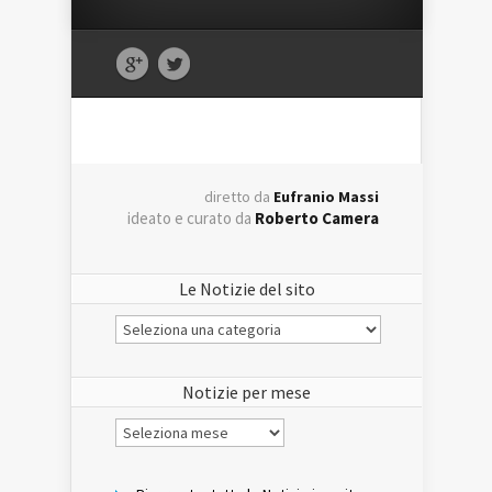
diretto da
Eufranio Massi
ideato e curato da
Roberto Camera
Le Notizie del sito
Le
Notizie
del
sito
Notizie per mese
Notizie
per
mese