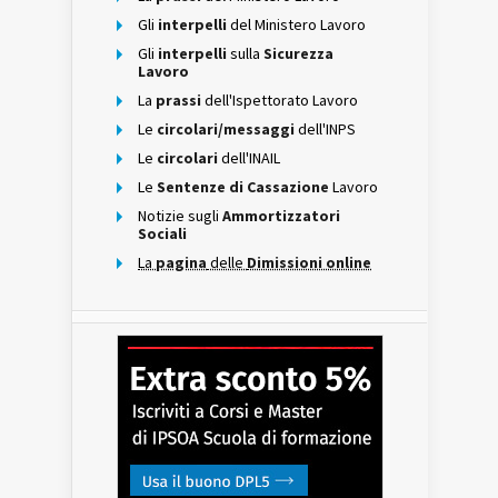
Gli
interpelli
del Ministero Lavoro
Gli
interpelli
sulla
Sicurezza
Lavoro
La
prassi
dell'Ispettorato Lavoro
Le
circolari/messaggi
dell'INPS
Le
circolari
dell'INAIL
Le
Sentenze di Cassazione
Lavoro
Notizie sugli
Ammortizzatori
Sociali
La
pagina
delle
Dimissioni online