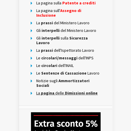
La pagina sulla
Patente a crediti
La pagina sull'
Assegno di
Inclusione
La
prassi
del Ministero Lavoro
Gli
interpelli
del Ministero Lavoro
Gli
interpelli
sulla
Sicurezza
Lavoro
La
prassi
dell'Ispettorato Lavoro
Le
circolari/messaggi
dell'INPS
Le
circolari
dell'INAIL
Le
Sentenze di Cassazione
Lavoro
Notizie sugli
Ammortizzatori
Sociali
La
pagina
delle
Dimissioni online