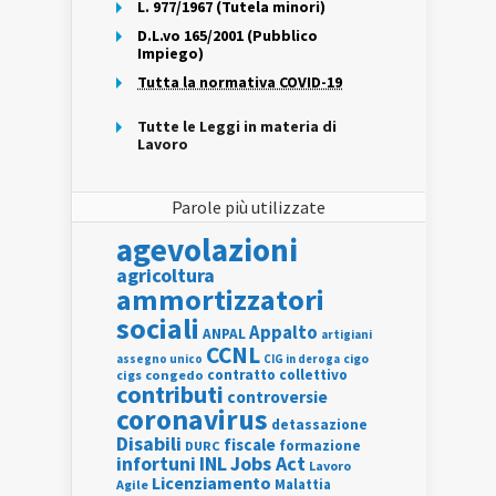
L. 977/1967 (Tutela minori)
D.L.vo 165/2001 (Pubblico
Impiego)
Tutta la normativa COVID-19
Tutte le Leggi in materia di
Lavoro
Parole più utilizzate
agevolazioni
agricoltura
ammortizzatori
sociali
Appalto
ANPAL
artigiani
CCNL
assegno unico
cigo
CIG in deroga
contratto collettivo
cigs
congedo
contributi
controversie
coronavirus
detassazione
Disabili
fiscale
formazione
DURC
INL
Jobs Act
infortuni
Lavoro
Licenziamento
Agile
Malattia