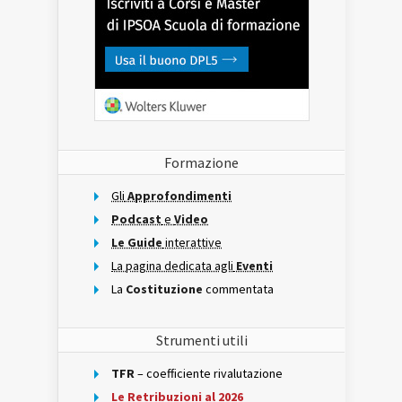
Formazione
Gli
Approfondimenti
Podcast
e
Video
Le Guide
interattive
La pagina dedicata agli
Eventi
La
Costituzione
commentata
Strumenti utili
TFR
– coefficiente rivalutazione
Le Retribuzioni al 2026