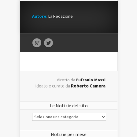
Autore:
La Redazione
diretto da
Eufranio Massi
ideato e curato da
Roberto Camera
Le Notizie del sito
Le
Notizie
del
sito
Notizie per mese