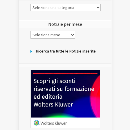
Le
Notizie
del
sito
Notizie per mese
Notizie
per
mese
Ricerca tra tutte le Notizie inserite