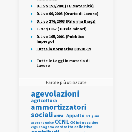
D.L.vo 151/2001(TU Maternità)
D.L.vo 66/2003 (Orario di Lavoro)
D.L.vo 276/2003 (Riforma Biagi)
L. 977/1967 (Tutela minori)
D.L.vo 165/2001 (Pubblico
Impiego)
Tutta la normativa COVID-19
Tutte le Leggi in materia di
Lavoro
Parole più utilizzate
agevolazioni
agricoltura
ammortizzatori
sociali
Appalto
ANPAL
artigiani
CCNL
assegno unico
cigo
CIG in deroga
contratto collettivo
cigs
congedo