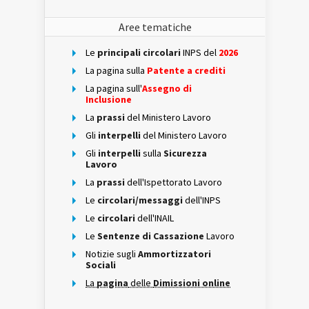
Aree tematiche
Le
principali circolari
INPS del
2026
La pagina sulla
Patente a crediti
La pagina sull'
Assegno di
Inclusione
La
prassi
del Ministero Lavoro
Gli
interpelli
del Ministero Lavoro
Gli
interpelli
sulla
Sicurezza
Lavoro
La
prassi
dell'Ispettorato Lavoro
Le
circolari/messaggi
dell'INPS
Le
circolari
dell'INAIL
Le
Sentenze di Cassazione
Lavoro
Notizie sugli
Ammortizzatori
Sociali
La
pagina
delle
Dimissioni online