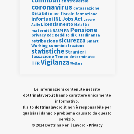
contributi
controversie
coronavirus
detassazione
Disabili
fiscale
formazione
DURC
INL
Jobs Act
infortuni
Lavoro
Licenziamento
Agile
Malattia
Pensione
PA
maternità
NASPI
privacy
RdC
Reddito di Cittadinanza
sicurezza
retribuzione
Smart
Working
somministrazione
statistiche
Stranieri
tassazione
Tempo determinato
Vigilanza
TFR
Welfare
Le informazioni contenute nel sito
dottrinalavoro.it
hanno carattere unicamente
informativo.
Il sito
dottrinalavoro.it
non è responsabile per
qualsiasi danno o problema causato da questo
servizio.
© 2014 Dottrina Per il Lavoro -
Privacy