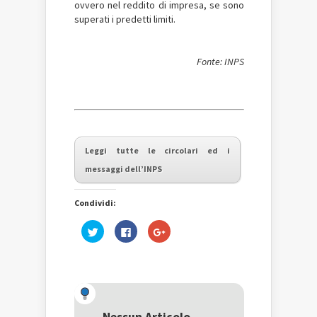
ovvero nel reddito di impresa, se sono
superati i predetti limiti
.
Fonte: INPS
Leggi tutte le circolari ed i
messaggi dell’INPS
Condividi:
Fai
Fai
Fai
clic
clic
clic
qui
per
qui
per
condividere
per
condividere
su
condividere
su
Facebook
su
Twitter
(Si
Google+
(Si
apre
(Si
apre
in
apre
in
una
in
una
nuova
una