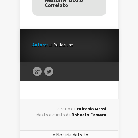
Nessun Articolo
nuova
finestra)
nuova
Correlato
finestra)
finestra)
Autore:
La Redazione
diretto da
Eufranio Massi
ideato e curato da
Roberto Camera
Le Notizie del sito