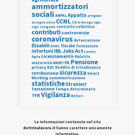
ammortizzatori
sociali
Appalto
ANPAL
artigiani
CCNL
assegno unico
cigo
CIG in deroga
contratto collettivo
cigs
congedo
contributi
controversie
coronavirus
detassazione
Disabili
fiscale
formazione
DURC
INL
Jobs Act
infortuni
Lavoro
Licenziamento
Agile
Malattia
Pensione
PA
maternità
NASPI
privacy
RdC
Reddito di Cittadinanza
sicurezza
retribuzione
Smart
Working
somministrazione
statistiche
Stranieri
tassazione
Tempo determinato
Vigilanza
TFR
Welfare
Le informazioni contenute nel sito
dottrinalavoro.it
hanno carattere unicamente
informativo.