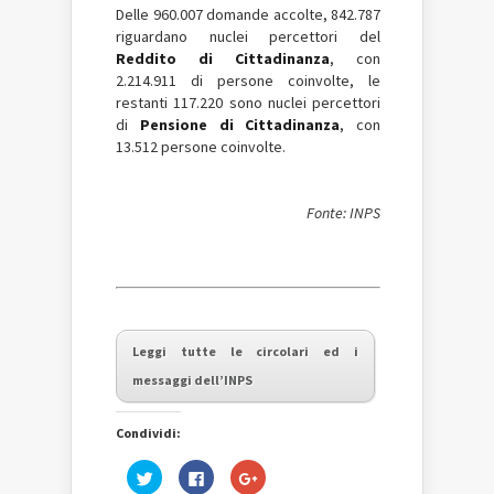
Delle 960.007 domande accolte, 842.787
riguardano nuclei percettori del
Reddito di Cittadinanza
, con
2.214.911 di persone coinvolte, le
restanti 117.220 sono nuclei percettori
di
Pensione di Cittadinanza
, con
13.512 persone coinvolte.
Fonte: INPS
Leggi tutte le circolari ed i
messaggi dell’INPS
Condividi:
Fai
Fai
Fai
clic
clic
clic