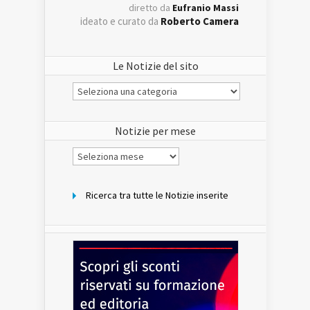
diretto da
Eufranio Massi
ideato e curato da
Roberto Camera
Le Notizie del sito
Le
Notizie
del
sito
Notizie per mese
Notizie
per
mese
Ricerca tra tutte le Notizie inserite