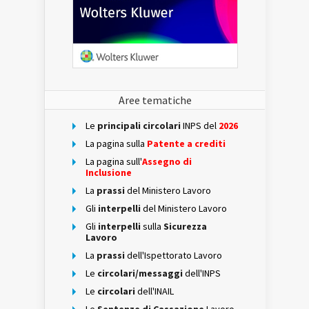
Aree tematiche
Le
principali circolari
INPS del
2026
La pagina sulla
Patente a crediti
La pagina sull'
Assegno di
Inclusione
La
prassi
del Ministero Lavoro
Gli
interpelli
del Ministero Lavoro
Gli
interpelli
sulla
Sicurezza
Lavoro
La
prassi
dell'Ispettorato Lavoro
Le
circolari/messaggi
dell'INPS
Le
circolari
dell'INAIL