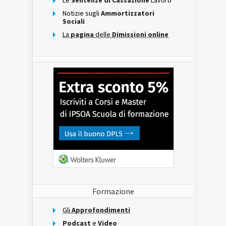
Le
Sentenze di Cassazione
Lavoro
Notizie sugli
Ammortizzatori
Sociali
La
pagina
delle
Dimissioni online
Formazione
Gli
Approfondimenti
Podcast
e
Video