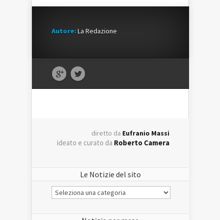
Autore:
La Redazione
diretto da
Eufranio Massi
ideato e curato da
Roberto Camera
Le Notizie del sito
Le
Notizie
del
sito