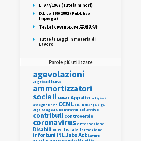
L. 977/1967 (Tutela minori)
D.L.vo 165/2001 (Pubblico
Impiego)
Tutta la normativa COVID-19
Tutte le Leggi in materia di
Lavoro
Parole più utilizzate
agevolazioni
agricoltura
ammortizzatori
sociali
Appalto
ANPAL
artigiani
CCNL
assegno unico
cigo
CIG in deroga
contratto collettivo
cigs
congedo
contributi
controversie
coronavirus
detassazione
Disabili
fiscale
formazione
DURC
INL
Jobs Act
infortuni
Lavoro
Licenziamento
Agile
Malattia