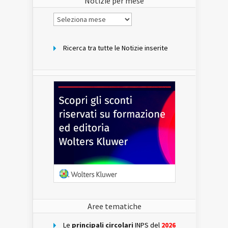
Notizie per mese
Notizie
per
mese
Ricerca tra tutte le Notizie inserite
Aree tematiche
Le
principali circolari
INPS del
2026