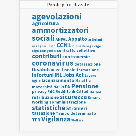
Parole più utilizzate
agevolazioni
agricoltura
ammortizzatori
sociali
Appalto
ANPAL
artigiani
CCNL
assegno unico
cigo
CIG in deroga
contratto collettivo
cigs
congedo
contributi
controversie
coronavirus
detassazione
Disabili
fiscale
formazione
DURC
INL
Jobs Act
infortuni
Lavoro
Licenziamento
Agile
Malattia
Pensione
PA
maternità
NASPI
privacy
RdC
Reddito di Cittadinanza
sicurezza
retribuzione
Smart
Working
somministrazione
statistiche
Stranieri
tassazione
Tempo determinato
Vigilanza
TFR
Welfare