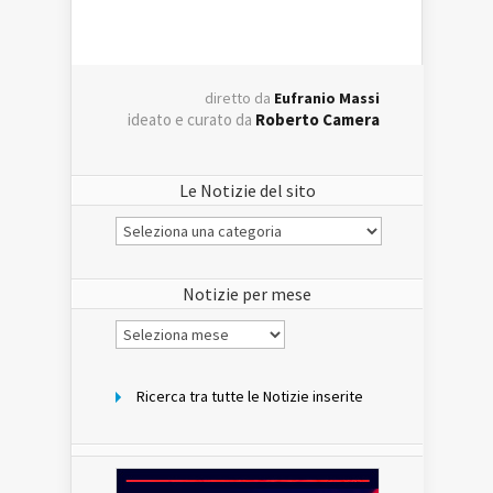
diretto da
Eufranio Massi
ideato e curato da
Roberto Camera
Le Notizie del sito
Le
Notizie
del
sito
Notizie per mese
Notizie
per
mese
Ricerca tra tutte le Notizie inserite