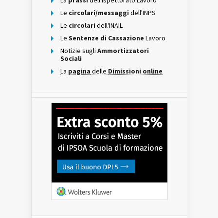
La
prassi
dell'Ispettorato Lavoro
Le
circolari/messaggi
dell'INPS
Le
circolari
dell'INAIL
Le
Sentenze di Cassazione
Lavoro
Notizie sugli
Ammortizzatori
Sociali
La
pagina
delle
Dimissioni online