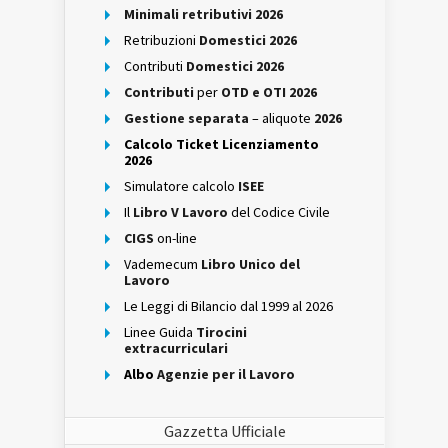
Minimali retributivi 2026
Retribuzioni
Domestici 2026
Contributi
Domestici 2026
Contributi
per
OTD e OTI 2026
Gestione separata
– aliquote
2026
Calcolo Ticket Licenziamento
2026
Simulatore calcolo
ISEE
Il
Libro V Lavoro
del Codice Civile
CIGS
on-line
Vademecum
Libro Unico del
Lavoro
Le Leggi di Bilancio dal 1999 al 2026
Linee Guida
Tirocini
extracurriculari
Albo
Agenzie per il Lavoro
Gazzetta Ufficiale