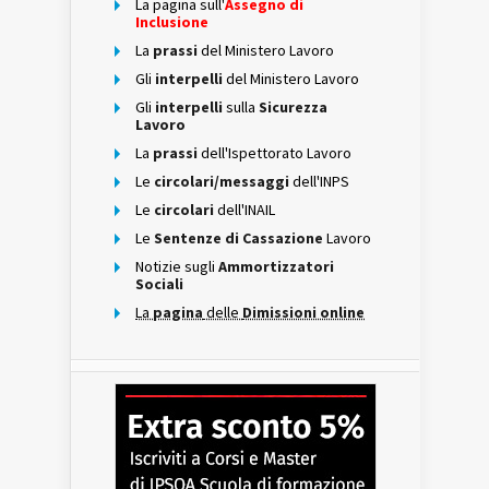
La pagina sull'
Assegno di
Inclusione
La
prassi
del Ministero Lavoro
Gli
interpelli
del Ministero Lavoro
Gli
interpelli
sulla
Sicurezza
Lavoro
La
prassi
dell'Ispettorato Lavoro
Le
circolari/messaggi
dell'INPS
Le
circolari
dell'INAIL
Le
Sentenze di Cassazione
Lavoro
Notizie sugli
Ammortizzatori
Sociali
La
pagina
delle
Dimissioni online