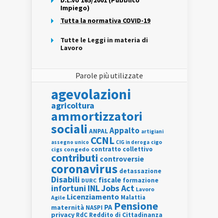
D.L.vo 165/2001 (Pubblico
Impiego)
Tutta la normativa COVID-19
Tutte le Leggi in materia di
Lavoro
Parole più utilizzate
agevolazioni
agricoltura
ammortizzatori
sociali
Appalto
ANPAL
artigiani
CCNL
assegno unico
cigo
CIG in deroga
contratto collettivo
cigs
congedo
contributi
controversie
coronavirus
detassazione
Disabili
fiscale
formazione
DURC
INL
Jobs Act
infortuni
Lavoro
Licenziamento
Agile
Malattia
Pensione
PA
maternità
NASPI
privacy
RdC
Reddito di Cittadinanza