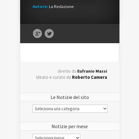
Autore:
La Redazione
diretto da
Eufranio Massi
ideato e curato da
Roberto Camera
Le Notizie del sito
Le
Notizie
del
sito
Notizie per mese
Notizie