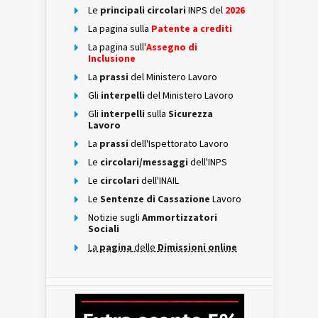
Le
principali circolari
INPS del
2026
La pagina sulla
Patente a crediti
La pagina sull'
Assegno di
Inclusione
La
prassi
del Ministero Lavoro
Gli
interpelli
del Ministero Lavoro
Gli
interpelli
sulla
Sicurezza
Lavoro
La
prassi
dell'Ispettorato Lavoro
Le
circolari/messaggi
dell'INPS
Le
circolari
dell'INAIL
Le
Sentenze di Cassazione
Lavoro
Notizie sugli
Ammortizzatori
Sociali
La
pagina
delle
Dimissioni online