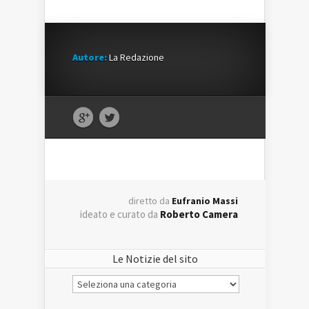
Autore:
La Redazione
diretto da
Eufranio Massi
ideato e curato da
Roberto Camera
Le Notizie del sito
Le
Notizie
del
sito