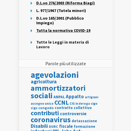
D.L.vo 276/2003 (Riforma Biagi)
L. 977/1967 (Tutela minori)
D.L.vo 165/2001 (Pubblico
Impiego)
Tutta la normativa COVID-19
Tutte le Leggi in materia di
Lavoro
Parole più utilizzate
agevolazioni
agricoltura
ammortizzatori
sociali
Appalto
ANPAL
artigiani
CCNL
assegno unico
cigo
CIG in deroga
contratto collettivo
cigs
congedo
contributi
controversie
coronavirus
detassazione
Disabili
fiscale
formazione
DURC