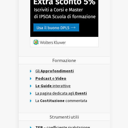
Formazione
Gli
Approfondimenti
Podcast
e
Video
Le Guide
interattive
La pagina dedicata agli
Eventi
La
Costituzione
commentata
Strumenti utili
TFR
– coefficiente rivalutazione