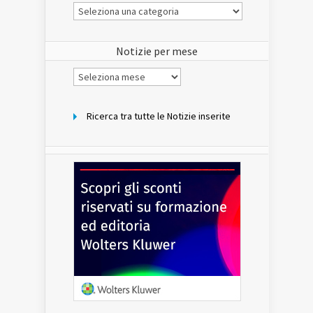
Le
Notizie
del
sito
Notizie per mese
Notizie
per
mese
Ricerca tra tutte le Notizie inserite