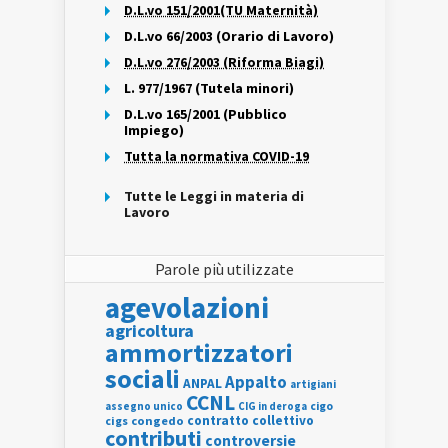
D.L.vo 151/2001(TU Maternità)
D.L.vo 66/2003 (Orario di Lavoro)
D.L.vo 276/2003 (Riforma Biagi)
L. 977/1967 (Tutela minori)
D.L.vo 165/2001 (Pubblico
Impiego)
Tutta la normativa COVID-19
Tutte le Leggi in materia di
Lavoro
Parole più utilizzate
agevolazioni
agricoltura
ammortizzatori
sociali
Appalto
ANPAL
artigiani
CCNL
assegno unico
cigo
CIG in deroga
contratto collettivo
cigs
congedo
contributi
controversie