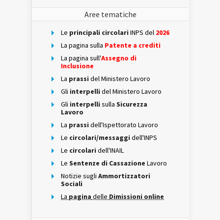
Aree tematiche
Le
principali circolari
INPS del
2026
La pagina sulla
Patente a crediti
La pagina sull'
Assegno di
Inclusione
La
prassi
del Ministero Lavoro
Gli
interpelli
del Ministero Lavoro
Gli
interpelli
sulla
Sicurezza
Lavoro
La
prassi
dell'Ispettorato Lavoro
Le
circolari/messaggi
dell'INPS
Le
circolari
dell'INAIL
Le
Sentenze di Cassazione
Lavoro
Notizie sugli
Ammortizzatori
Sociali
La
pagina
delle
Dimissioni online