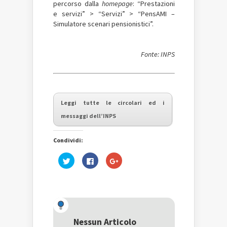
percorso dalla
homepage
: “Prestazioni
e servizi” > “Servizi” > “PensAMI –
Simulatore scenari pensionistici”.
Fonte: INPS
Leggi tutte le circolari ed i
messaggi dell’INPS
Condividi:
Fai
Fai
Fai
clic
clic
clic
qui
per
qui
per
condividere
per
condividere
su
condividere
su
Facebook
su
Twitter
(Si
Google+
(Si
apre
(Si
apre
in
apre
in
una
in
una
nuova
una
Nessun Articolo
nuova
finestra)
nuova