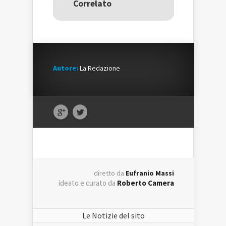
Correlato
finestra)
finestra)
Autore:
La Redazione
diretto da
Eufranio Massi
ideato e curato da
Roberto Camera
Le Notizie del sito