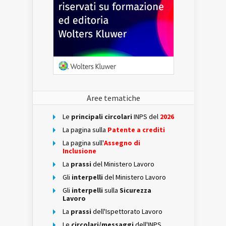
Aree tematiche
Le
principali circolari
INPS del
2026
La pagina sulla
Patente a crediti
La pagina sull'
Assegno di
Inclusione
La
prassi
del Ministero Lavoro
Gli
interpelli
del Ministero Lavoro
Gli
interpelli
sulla
Sicurezza
Lavoro
La
prassi
dell'Ispettorato Lavoro
Le
circolari/messaggi
dell'INPS