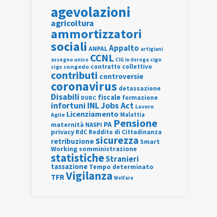
agevolazioni
agricoltura
ammortizzatori
sociali
Appalto
ANPAL
artigiani
CCNL
assegno unico
cigo
CIG in deroga
contratto collettivo
cigs
congedo
contributi
controversie
coronavirus
detassazione
Disabili
fiscale
formazione
DURC
INL
Jobs Act
infortuni
Lavoro
Licenziamento
Agile
Malattia
Pensione
PA
maternità
NASPI
privacy
RdC
Reddito di Cittadinanza
sicurezza
retribuzione
Smart
Working
somministrazione
statistiche
Stranieri
tassazione
Tempo determinato
Vigilanza
TFR
Welfare