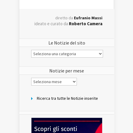
diretto da
Eufranio Massi
ideato e curato da
Roberto Camera
Le Notizie del sito
Le
Notizie
del
sito
Notizie per mese
Notizie
per
mese
Ricerca tra tutte le Notizie inserite