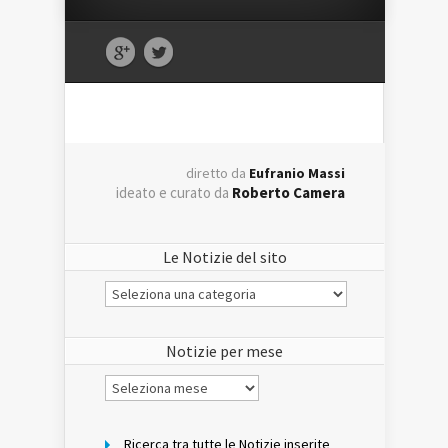
diretto da
Eufranio Massi
ideato e curato da
Roberto Camera
Le Notizie del sito
Le
Notizie
del
sito
Notizie per mese
Notizie
per
mese
Ricerca tra tutte le Notizie inserite