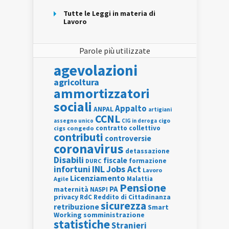
Tutte le Leggi in materia di
Lavoro
Parole più utilizzate
agevolazioni
agricoltura
ammortizzatori
sociali
Appalto
ANPAL
artigiani
CCNL
assegno unico
cigo
CIG in deroga
contratto collettivo
cigs
congedo
contributi
controversie
coronavirus
detassazione
Disabili
fiscale
formazione
DURC
INL
Jobs Act
infortuni
Lavoro
Licenziamento
Agile
Malattia
Pensione
PA
maternità
NASPI
privacy
RdC
Reddito di Cittadinanza
sicurezza
retribuzione
Smart
Working
somministrazione
statistiche
Stranieri