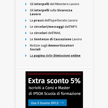
Gli
interpelli
del Ministero Lavoro
Gli
interpelli
sulla
Sicurezza
Lavoro
La
prassi
dell'Ispettorato Lavoro
Le
circolari/messaggi
dell'INPS
Le
circolari
dell'INAIL
Le
Sentenze di Cassazione
Lavoro
Notizie sugli
Ammortizzatori
Sociali
La
pagina
delle
Dimissioni online