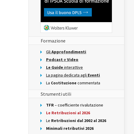
Formazione
Gli
Approfondimenti
Podcast
e
Video
Le Guide
interattive
La pagina dedicata agli
Eventi
La
Costituzione
commentata
Strumenti utili
TFR
– coefficiente rivalutazione
Le Retribuzioni al 2026
Le
Retribuzioni dal 2002 al 2026
Minimali retributivi 2026