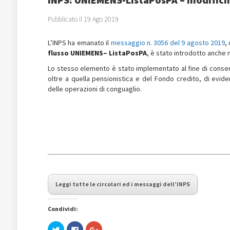
Pubblicato il 19 Ago 2019
L’INPS ha emanato il
messaggio n. 3056 del 9 agosto 2019
,
flusso
UNIEMENS
–
ListaPosPA
, è stato introdotto anche 
Lo stesso elemento è stato implementato al fine di consent
oltre a quella pensionistica e del Fondo credito, di evid
delle operazioni di conguaglio.
Leggi tutte le circolari ed i messaggi dell’INPS
Condividi:
Fai
Fai
Fai