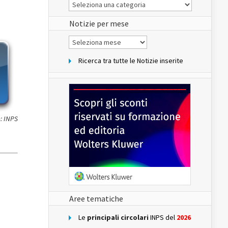
Le
Notizie
del
sito
Notizie per mese
Notizie
per
mese
Ricerca tra tutte le Notizie inserite
: INPS
Aree tematiche
Le
principali circolari
INPS del
2026