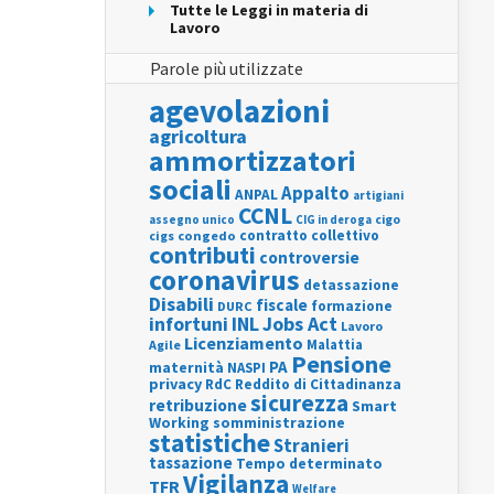
Tutte le Leggi in materia di
Lavoro
Parole più utilizzate
agevolazioni
agricoltura
ammortizzatori
sociali
Appalto
ANPAL
artigiani
CCNL
assegno unico
cigo
CIG in deroga
contratto collettivo
cigs
congedo
contributi
controversie
coronavirus
detassazione
Disabili
fiscale
formazione
DURC
INL
Jobs Act
infortuni
Lavoro
Licenziamento
Agile
Malattia
Pensione
PA
maternità
NASPI
privacy
RdC
Reddito di Cittadinanza
sicurezza
retribuzione
Smart
Working
somministrazione
statistiche
Stranieri
tassazione
Tempo determinato
Vigilanza
TFR
Welfare