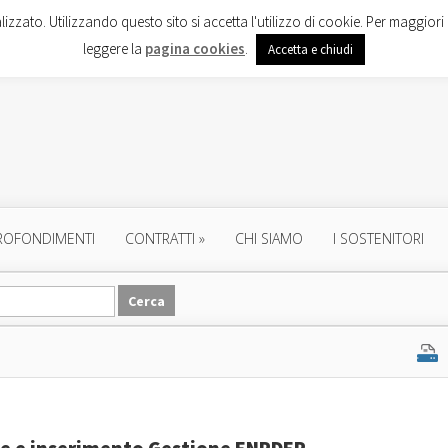
lizzato. Utilizzando questo sito si accetta l'utilizzo di cookie. Per maggiori 
leggere la
pagina cookies
.
Accetta e chiudi
ROFONDIMENTI
CONTRATTI
»
CHI SIAMO
I SOSTENITORI
he e inserimento Gestione ENPDEP