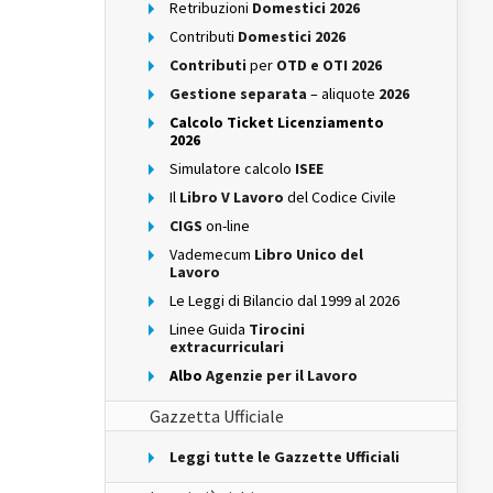
Retribuzioni
Domestici 2026
Contributi
Domestici 2026
Contributi
per
OTD e OTI 2026
Gestione separata
– aliquote
2026
Calcolo Ticket Licenziamento
2026
Simulatore calcolo
ISEE
Il
Libro V Lavoro
del Codice Civile
CIGS
on-line
Vademecum
Libro Unico del
Lavoro
Le Leggi di Bilancio dal 1999 al 2026
Linee Guida
Tirocini
extracurriculari
Albo
Agenzie per il Lavoro
Gazzetta Ufficiale
Leggi tutte le Gazzette Ufficiali