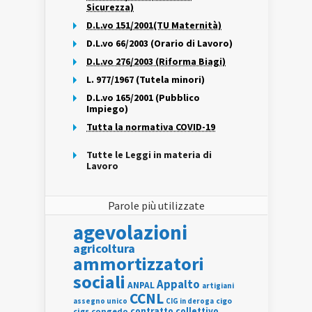
Sicurezza)
D.L.vo 151/2001(TU Maternità)
D.L.vo 66/2003 (Orario di Lavoro)
D.L.vo 276/2003 (Riforma Biagi)
L. 977/1967 (Tutela minori)
D.L.vo 165/2001 (Pubblico
Impiego)
Tutta la normativa COVID-19
Tutte le Leggi in materia di
Lavoro
Parole più utilizzate
agevolazioni
agricoltura
ammortizzatori
sociali
Appalto
ANPAL
artigiani
CCNL
assegno unico
cigo
CIG in deroga
contratto collettivo
cigs
congedo