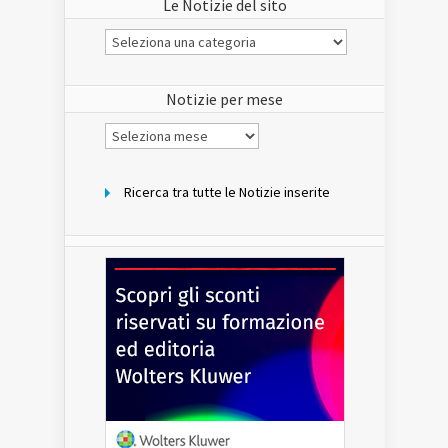
Le Notizie del sito
Le
Notizie
del
sito
Notizie per mese
Notizie
per
mese
Ricerca tra tutte le Notizie inserite