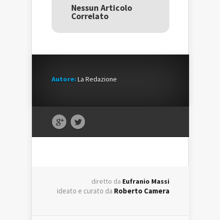
una
nuova
una
Nessun Articolo
nuova
finestra)
nuova
Correlato
finestra)
finestra)
Autore:
La Redazione
diretto da
Eufranio Massi
ideato e curato da
Roberto Camera