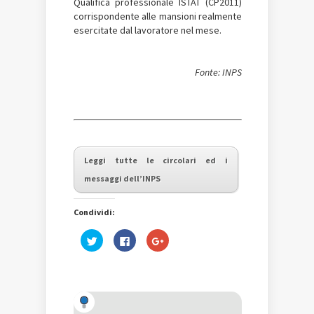
Qualifica professionale ISTAT (CP2011)
corrispondente alle mansioni realmente
esercitate dal lavoratore nel mese.
Fonte: INPS
Leggi tutte le circolari ed i
messaggi dell’INPS
Condividi:
Fai
Fai
Fai
clic
clic
clic
qui
per
qui
per
condividere
per
condividere
su
condividere
su
Facebook
su
Twitter
(Si
Google+
(Si
apre
(Si
apre
in
apre
in
una
in