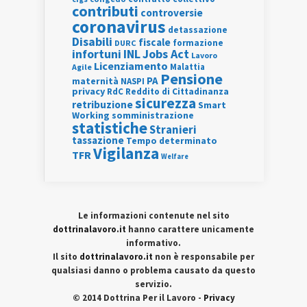
contributi
controversie
coronavirus
detassazione
Disabili
fiscale
formazione
DURC
INL
Jobs Act
infortuni
Lavoro
Licenziamento
Agile
Malattia
Pensione
PA
maternità
NASPI
privacy
RdC
Reddito di Cittadinanza
sicurezza
retribuzione
Smart
Working
somministrazione
statistiche
Stranieri
tassazione
Tempo determinato
Vigilanza
TFR
Welfare
Le informazioni contenute nel sito
dottrinalavoro.it
hanno carattere unicamente
informativo.
Il sito
dottrinalavoro.it
non è responsabile per
qualsiasi danno o problema causato da questo
servizio.
© 2014 Dottrina Per il Lavoro -
Privacy