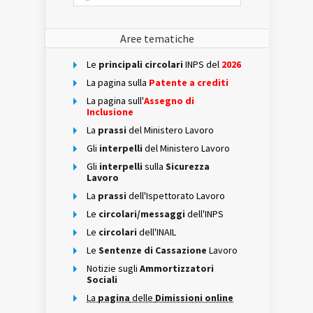
Aree tematiche
Le
principali circolari
INPS del
2026
La pagina sulla
Patente a crediti
La pagina sull'
Assegno di
Inclusione
La
prassi
del Ministero Lavoro
Gli
interpelli
del Ministero Lavoro
Gli
interpelli
sulla
Sicurezza
Lavoro
La
prassi
dell'Ispettorato Lavoro
Le
circolari/messaggi
dell'INPS
Le
circolari
dell'INAIL
Le
Sentenze di Cassazione
Lavoro
Notizie sugli
Ammortizzatori
Sociali
La
pagina
delle
Dimissioni online