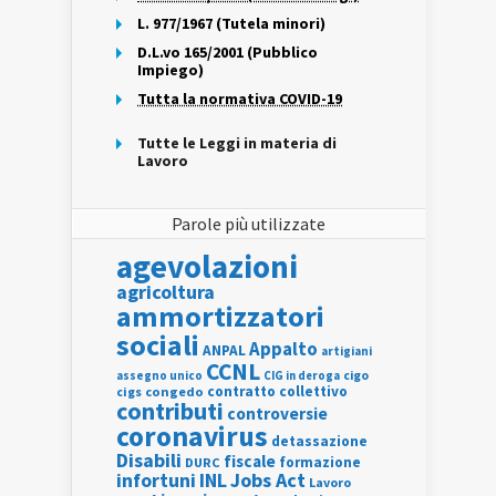
L. 977/1967 (Tutela minori)
D.L.vo 165/2001 (Pubblico
Impiego)
Tutta la normativa COVID-19
Tutte le Leggi in materia di
Lavoro
Parole più utilizzate
agevolazioni
agricoltura
ammortizzatori
sociali
Appalto
ANPAL
artigiani
CCNL
assegno unico
cigo
CIG in deroga
contratto collettivo
cigs
congedo
contributi
controversie
coronavirus
detassazione
Disabili
fiscale
formazione
DURC
INL
Jobs Act
infortuni
Lavoro