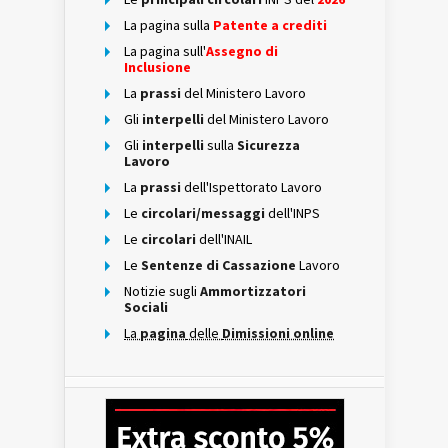
La pagina sulla
Patente a crediti
La pagina sull'
Assegno di
Inclusione
La
prassi
del Ministero Lavoro
Gli
interpelli
del Ministero Lavoro
Gli
interpelli
sulla
Sicurezza
Lavoro
La
prassi
dell'Ispettorato Lavoro
Le
circolari/messaggi
dell'INPS
Le
circolari
dell'INAIL
Le
Sentenze di Cassazione
Lavoro
Notizie sugli
Ammortizzatori
Sociali
La
pagina
delle
Dimissioni online