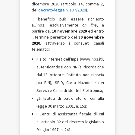
dicembre 2020 (articolo 14, comma 2,
del
decreto-legge n. 137/2020
).
Il beneficio può essere richiesto
all’Inps, esclusivamente
on line
, a
partire dal
10 novembre 2020
ed entro
il termine perentorio del
30 novembre
2020
, attraverso i consueti canali
telematici:
il sito internet dell’Inps (www.inps.it),
autenticandosi con PIN (si ricorda che
dal 1° ottobre l’Istituto non rilascia
più PIN), SPID, Carta Nazionale dei
Servizi e Carta di Identità Elettronica;
gli Istituti di patronato di cui alla
legge 30 marzo 2001, n. 152;
i Centri di assistenza fiscale di cui
all’articolo 32 del decreto legislativo
9 luglio 1997, n. 241.