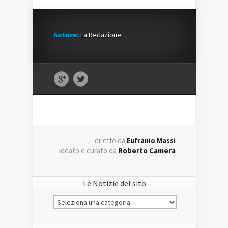
Autore:
La Redazione
diretto da
Eufranio Massi
ideato e curato da
Roberto Camera
Le Notizie del sito
Le
Notizie
del
sito