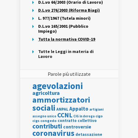
D.L.vo 66/2003 (Orario di Lavoro)
D.L.vo 276/2003 (Riforma Biagi)
L. 977/1967 (Tutela minori)
D.L.vo 165/2001 (Pubblico
Impiego)
Tutta la normativa COVID-19
Tutte le Leggi in materia di
Lavoro
Parole più utilizzate
agevolazioni
agricoltura
ammortizzatori
sociali
Appalto
ANPAL
artigiani
CCNL
assegno unico
cigo
CIG in deroga
contratto collettivo
cigs
congedo
contributi
controversie
coronavirus
detassazione