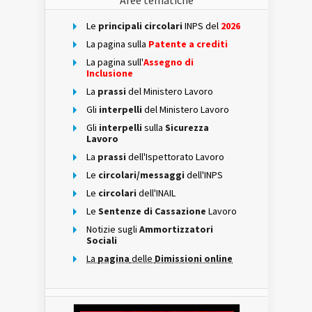
Aree tematiche
Le
principali circolari
INPS del
2026
La pagina sulla
Patente a crediti
La pagina sull'
Assegno di
Inclusione
La
prassi
del Ministero Lavoro
Gli
interpelli
del Ministero Lavoro
Gli
interpelli
sulla
Sicurezza
Lavoro
La
prassi
dell'Ispettorato Lavoro
Le
circolari/messaggi
dell'INPS
Le
circolari
dell'INAIL
Le
Sentenze di Cassazione
Lavoro
Notizie sugli
Ammortizzatori
Sociali
La
pagina
delle
Dimissioni online