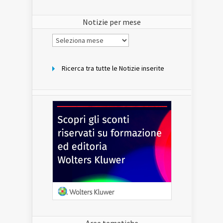
del
sito
Notizie per mese
Notizie
per
mese
Ricerca tra tutte le Notizie inserite