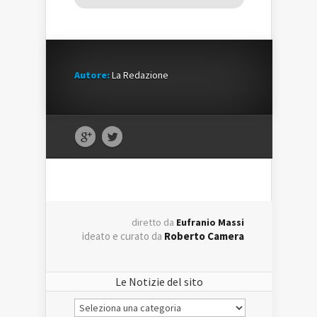
Autore:
La Redazione
diretto da
Eufranio Massi
ideato e curato da
Roberto Camera
Le Notizie del sito
Le
Notizie