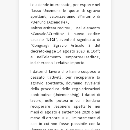
Le aziende interessate, per esporre nel
flusso Uniemens le quote di sgravio
spettanti, valorizzeranno all’interno di
<DenunciaAziendale>,
<AltrePartiteACredito>, nell’elemento
<CausaleACredito> il nuovo codice
causale “
L903
”, avente il significato di
“Conguagli Sgravio Articolo 3 del
decreto-legge 14 agosto 2020, n. 104”;
e nell’elemento <ImportoACredito>,
indicheranno il relativo importo.
I datori di lavoro che hanno sospeso o
cessato l’attività, per recuperare lo
sgravio spettante, dovranno avvalersi
della procedura delle regolarizzazioni
contributive (Uniemens/vig). I datori di
lavoro, nelle ipotesi in cui intendano
recuperare l’esonero spettante nei
mesi di agosto e settembre 2020 o nel
mese di ottobre 2020, limitatamente ai
casi in cui non fosse possibile con la
denuncia corrente, dovranno avvalersi