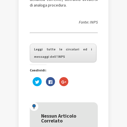
di analoga procedura.
Fonte: INPS
Leggi tutte le circolari ed i
messaggi dell’INPS
Condividi:
Fai
Fai
Fai
clic
clic
clic
qui
per
qui
per
condividere
per
condividere
su
condividere
su
Facebook
su
Twitter
(Si
Google+
(Si
apre
(Si
apre
in
apre
in
una
in
una
nuova
una
Nessun Articolo
nuova
finestra)
nuova
Correlato
finestra)
finestra)