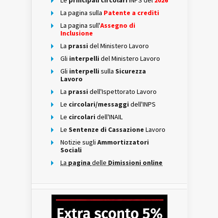
Le
principali circolari
INPS del
2026
La pagina sulla
Patente a crediti
La pagina sull'
Assegno di
Inclusione
La
prassi
del Ministero Lavoro
Gli
interpelli
del Ministero Lavoro
Gli
interpelli
sulla
Sicurezza
Lavoro
La
prassi
dell'Ispettorato Lavoro
Le
circolari/messaggi
dell'INPS
Le
circolari
dell'INAIL
Le
Sentenze di Cassazione
Lavoro
Notizie sugli
Ammortizzatori
Sociali
La
pagina
delle
Dimissioni online