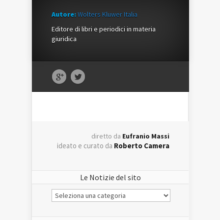
Autore:
Wolters Kluwer Italia
Editore di libri e periodici in materia
giuridica
diretto da
Eufranio Massi
ideato e curato da
Roberto Camera
Le Notizie del sito
Le
Notizie
del
sito