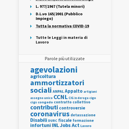
L. 977/1967 (Tutela minori)
D.L.vo 165/2001 (Pubblico
Impiego)
Tutta la normativa COVID-19
Tutte le Leggi in materia di
Lavoro
Parole più utilizzate
agevolazioni
agricoltura
ammortizzatori
sociali
Appalto
ANPAL
artigiani
CCNL
assegno unico
cigo
CIG in deroga
contratto collettivo
cigs
congedo
contributi
controversie
coronavirus
detassazione
Disabili
fiscale
formazione
DURC
INL
Jobs Act
infortuni
Lavoro