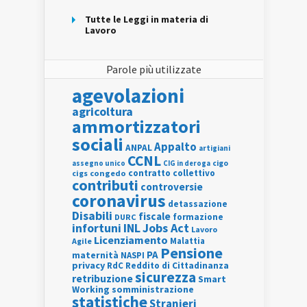
Tutte le Leggi in materia di
Lavoro
Parole più utilizzate
agevolazioni
agricoltura
ammortizzatori
sociali
Appalto
ANPAL
artigiani
CCNL
assegno unico
cigo
CIG in deroga
contratto collettivo
cigs
congedo
contributi
controversie
coronavirus
detassazione
Disabili
fiscale
formazione
DURC
INL
Jobs Act
infortuni
Lavoro
Licenziamento
Agile
Malattia
Pensione
PA
maternità
NASPI
privacy
RdC
Reddito di Cittadinanza
sicurezza
retribuzione
Smart
Working
somministrazione
statistiche
Stranieri