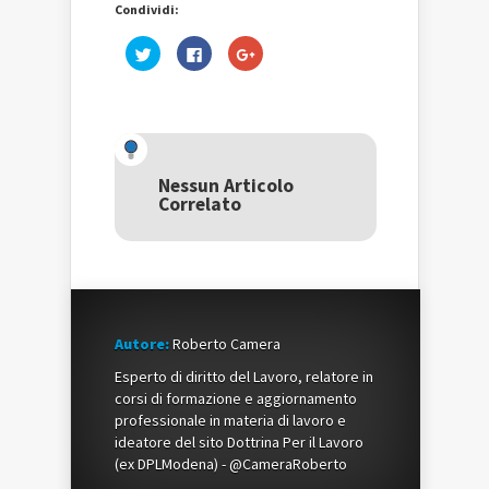
Condividi:
Fai
Fai
Fai
clic
clic
clic
qui
per
qui
per
condividere
per
condividere
su
condividere
su
Facebook
su
Twitter
(Si
Google+
(Si
apre
(Si
apre
in
apre
in
una
in
una
nuova
una
Nessun Articolo
nuova
finestra)
nuova
Correlato
finestra)
finestra)
Autore:
Roberto Camera
Esperto di diritto del Lavoro, relatore in
corsi di formazione e aggiornamento
professionale in materia di lavoro e
ideatore del sito Dottrina Per il Lavoro
(ex DPLModena) - @CameraRoberto