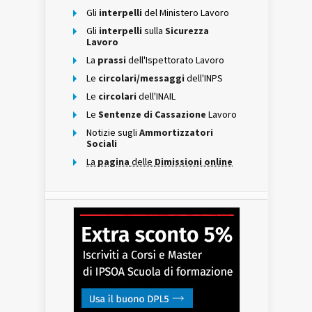
Gli
interpelli
del Ministero Lavoro
Gli
interpelli
sulla
Sicurezza
Lavoro
La
prassi
dell'Ispettorato Lavoro
Le
circolari/messaggi
dell'INPS
Le
circolari
dell'INAIL
Le
Sentenze di Cassazione
Lavoro
Notizie sugli
Ammortizzatori
Sociali
La
pagina
delle
Dimissioni online