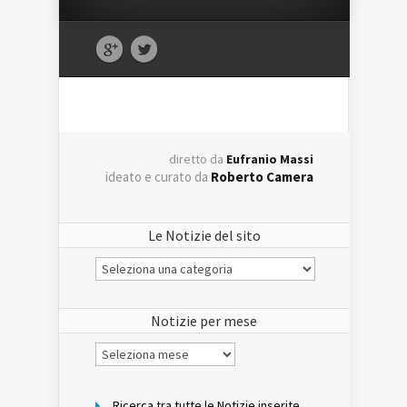
diretto da
Eufranio Massi
ideato e curato da
Roberto Camera
Le Notizie del sito
Le
Notizie
del
sito
Notizie per mese
Notizie
per
mese
Ricerca tra tutte le Notizie inserite