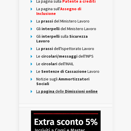
La pagina sulla
Patente a crediti
La pagina sull'
Assegno di
Inclusione
La
prassi
del Ministero Lavoro
Gli
interpelli
del Ministero Lavoro
Gli
interpelli
sulla
Sicurezza
Lavoro
La
prassi
dell'Ispettorato Lavoro
Le
circolari/messaggi
dell'INPS
Le
circolari
dell'INAIL
Le
Sentenze di Cassazione
Lavoro
Notizie sugli
Ammortizzatori
Sociali
La
pagina
delle
Dimissioni online