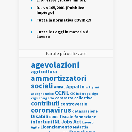
L. 977/1967 (Tutela minori)
D.L.vo 165/2001 (Pubblico
Impiego)
Tutta la normativa COVID-19
Tutte le Leggi in materia di
Lavoro
Parole più utilizzate
agevolazioni
agricoltura
ammortizzatori
sociali
Appalto
ANPAL
artigiani
CCNL
assegno unico
cigo
CIG in deroga
contratto collettivo
cigs
congedo
contributi
controversie
coronavirus
detassazione
Disabili
fiscale
formazione
DURC
INL
Jobs Act
infortuni
Lavoro
Licenziamento
Agile
Malattia