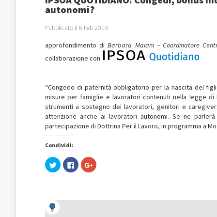
autonomi?
Pubblicato il 6 Feb 2019
approfondimento di
Barbara Maiani – Coordinatore Centr
collaborazione con
“Congedo di paternità obbligatorio per la nascita del fig
misure per famiglie e lavoratori contenuti nella legge di 
strumenti a sostegno dei lavoratori, genitori e caregiver
attenzione anche ai lavoratori autonomi. Se ne parler
partecipazione di Dottrina Per il Lavoro, in programma a M
Condividi:
Fai
Fai
Fai
clic
clic
clic
qui
per
qui
per
condividere
per
condividere
su
condividere
su
Facebook
su
Twitter
(Si
Google+
(Si
apre
(Si
apre
in
apre
in
una
in