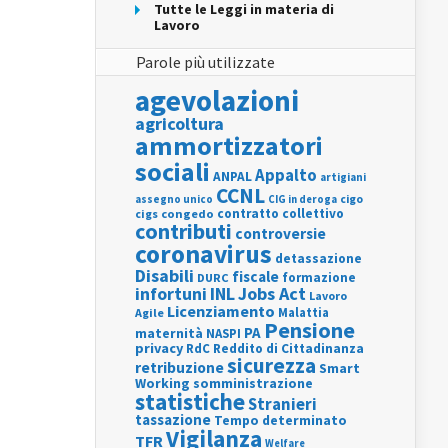
Tutte le Leggi in materia di
Lavoro
Parole più utilizzate
agevolazioni
agricoltura
ammortizzatori
sociali
Appalto
ANPAL
artigiani
CCNL
assegno unico
cigo
CIG in deroga
contratto collettivo
cigs
congedo
contributi
controversie
coronavirus
detassazione
Disabili
fiscale
formazione
DURC
INL
Jobs Act
infortuni
Lavoro
Licenziamento
Agile
Malattia
Pensione
PA
maternità
NASPI
privacy
RdC
Reddito di Cittadinanza
sicurezza
retribuzione
Smart
Working
somministrazione
statistiche
Stranieri
tassazione
Tempo determinato
Vigilanza
TFR
Welfare