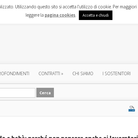
lizzato. Utilizzando questo sito si accetta l'utilizzo di cookie. Per maggiori 
leggere la
pagina cookies
.
Accetta e chiudi
ROFONDIMENTI
CONTRATTI
»
CHI SIAMO
I SOSTENITORI
 e bebè: perché non pensare anche ai lavorator