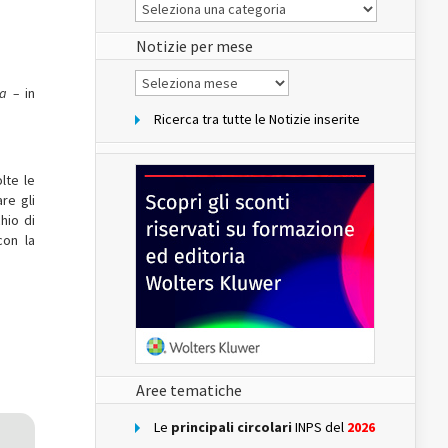
Le
Notizie
del
sito
Notizie per mese
Notizie
per
ia –
in
mese
Ricerca tra tutte le Notizie inserite
lte le
re gli
hio di
con la
Aree tematiche
Le
principali circolari
INPS del
2026