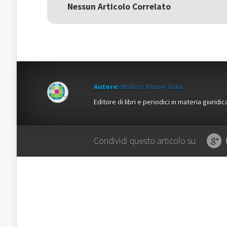
una
nuova
una
Nessun Articolo Correlato
nuova
finestra)
nuova
finestra)
finestra)
Autore:
Wolters Kluwer Italia
Editore di libri e periodici in materia giuridic
Condividi questo articolo su