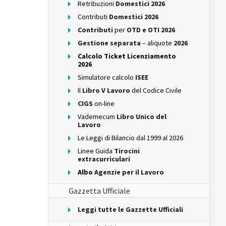
Retribuzioni
Domestici 2026
Contributi
Domestici 2026
Contributi
per
OTD e OTI 2026
Gestione separata
– aliquote
2026
Calcolo Ticket Licenziamento
2026
Simulatore calcolo
ISEE
Il
Libro V Lavoro
del Codice Civile
CIGS
on-line
Vademecum
Libro Unico del
Lavoro
Le Leggi di Bilancio dal 1999 al 2026
Linee Guida
Tirocini
extracurriculari
Albo
Agenzie per il Lavoro
Gazzetta Ufficiale
Leggi tutte le Gazzette Ufficiali