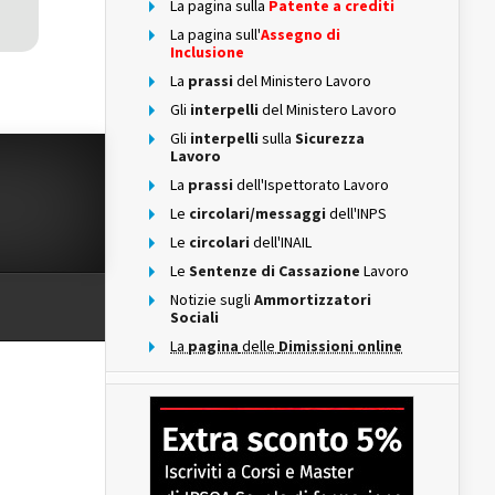
La pagina sulla
Patente a crediti
La pagina sull'
Assegno di
Inclusione
La
prassi
del Ministero Lavoro
Gli
interpelli
del Ministero Lavoro
Gli
interpelli
sulla
Sicurezza
Lavoro
La
prassi
dell'Ispettorato Lavoro
Le
circolari/messaggi
dell'INPS
Le
circolari
dell'INAIL
Le
Sentenze di Cassazione
Lavoro
Notizie sugli
Ammortizzatori
Sociali
La
pagina
delle
Dimissioni online