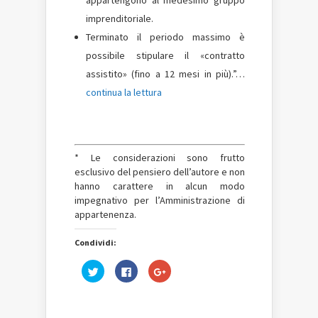
appartengono al medesimo gruppo
imprenditoriale.
Terminato il periodo massimo è
possibile stipulare il «contratto
assistito» (fino a 12 mesi in più).”…
continua la lettura
* Le considerazioni sono frutto
esclusivo del pensiero dell’autore e non
hanno carattere in alcun modo
impegnativo per l’Amministrazione di
appartenenza.
Condividi:
Fai
Fai
Fai
clic
clic
clic
qui
per
qui
per
condividere
per
condividere
su
condividere
su
Facebook
su