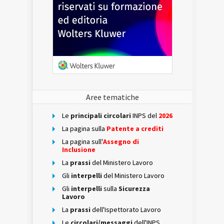
Aree tematiche
Le
principali circolari
INPS del
2026
La pagina sulla
Patente a crediti
La pagina sull'
Assegno di
Inclusione
La
prassi
del Ministero Lavoro
Gli
interpelli
del Ministero Lavoro
Gli
interpelli
sulla
Sicurezza
Lavoro
La
prassi
dell'Ispettorato Lavoro
Le
circolari/messaggi
dell'INPS