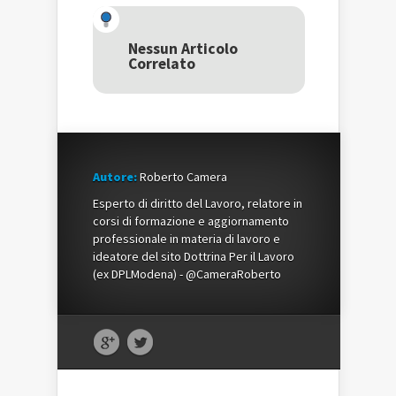
Twitter
(Si
Google+
(Si
apre
(Si
apre
in
apre
in
una
in
una
nuova
una
Nessun Articolo
nuova
finestra)
nuova
Correlato
finestra)
finestra)
Autore:
Roberto Camera
Esperto di diritto del Lavoro, relatore in
corsi di formazione e aggiornamento
professionale in materia di lavoro e
ideatore del sito Dottrina Per il Lavoro
(ex DPLModena) - @CameraRoberto