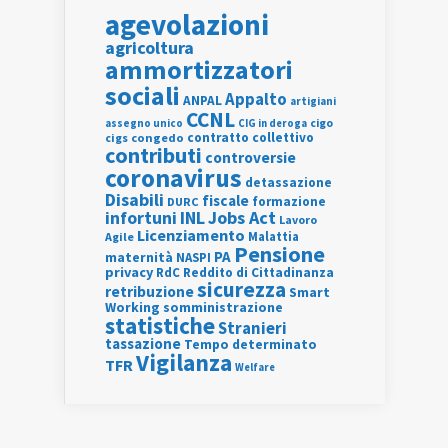
agevolazioni
agricoltura
ammortizzatori
sociali
Appalto
ANPAL
artigiani
CCNL
assegno unico
cigo
CIG in deroga
contratto collettivo
cigs
congedo
contributi
controversie
coronavirus
detassazione
Disabili
fiscale
formazione
DURC
INL
Jobs Act
infortuni
Lavoro
Licenziamento
Agile
Malattia
Pensione
PA
maternità
NASPI
privacy
RdC
Reddito di Cittadinanza
sicurezza
retribuzione
Smart
Working
somministrazione
statistiche
Stranieri
tassazione
Tempo determinato
Vigilanza
TFR
Welfare