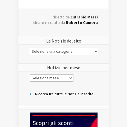
diretto da
Eufranio Massi
ideato e curato da
Roberto Camera
Le Notizie del sito
Le
Notizie
del
sito
Notizie per mese
Notizie
per
mese
Ricerca tra tutte le Notizie inserite