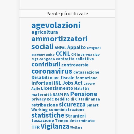
Parole più utilizzate
agevolazioni
agricoltura
ammortizzatori
sociali
Appalto
ANPAL
artigiani
CCNL
assegno unico
cigo
CIG in deroga
contratto collettivo
cigs
congedo
contributi
controversie
coronavirus
detassazione
Disabili
fiscale
formazione
DURC
INL
Jobs Act
infortuni
Lavoro
Licenziamento
Agile
Malattia
Pensione
PA
maternità
NASPI
privacy
RdC
Reddito di Cittadinanza
sicurezza
retribuzione
Smart
Working
somministrazione
statistiche
Stranieri
tassazione
Tempo determinato
Vigilanza
TFR
Welfare