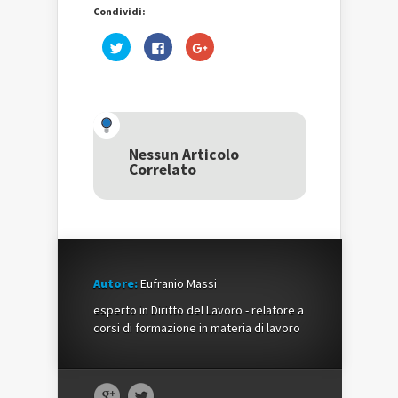
Condividi:
Fai
Fai
Fai
clic
clic
clic
qui
per
qui
per
condividere
per
condividere
su
condividere
su
Facebook
su
Twitter
(Si
Google+
(Si
apre
(Si
apre
in
apre
in
una
in
una
nuova
una
Nessun Articolo
nuova
finestra)
nuova
Correlato
finestra)
finestra)
Autore:
Eufranio Massi
esperto in Diritto del Lavoro - relatore a
corsi di formazione in materia di lavoro