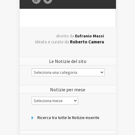
diretto da
Eufranio Massi
ideato e curato da
Roberto Camera
Le Notizie del sito
Le
Notizie
del
sito
Notizie per mese
Notizie
per
mese
Ricerca tra tutte le Notizie inserite