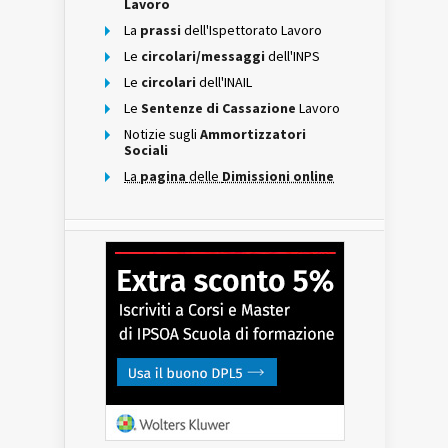
Lavoro
La
prassi
dell'Ispettorato Lavoro
Le
circolari/messaggi
dell'INPS
Le
circolari
dell'INAIL
Le
Sentenze di Cassazione
Lavoro
Notizie sugli
Ammortizzatori
Sociali
La
pagina
delle
Dimissioni online