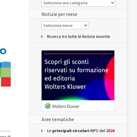
Le
Notizie
del
sito
Notizie per mese
Notizie
per
mese
Ricerca tra tutte le Notizie inserite
Aree tematiche
Le
principali circolari
INPS del
2026
one di