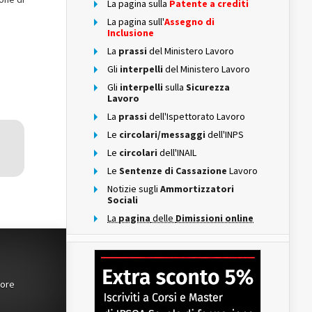
La pagina sulla
Patente a crediti
La pagina sull'
Assegno di
Inclusione
La
prassi
del Ministero Lavoro
Gli
interpelli
del Ministero Lavoro
Gli
interpelli
sulla
Sicurezza
Lavoro
La
prassi
dell'Ispettorato Lavoro
Le
circolari/messaggi
dell'INPS
Le
circolari
dell'INAIL
Le
Sentenze di Cassazione
Lavoro
Notizie sugli
Ammortizzatori
Sociali
La
pagina
delle
Dimissioni online
tore