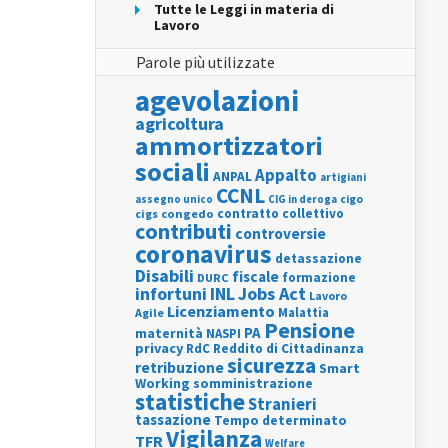
Tutte le Leggi in materia di
Lavoro
Parole più utilizzate
agevolazioni
agricoltura
ammortizzatori
sociali
Appalto
ANPAL
artigiani
CCNL
assegno unico
cigo
CIG in deroga
contratto collettivo
cigs
congedo
contributi
controversie
coronavirus
detassazione
Disabili
fiscale
formazione
DURC
INL
Jobs Act
infortuni
Lavoro
Licenziamento
Agile
Malattia
Pensione
PA
maternità
NASPI
privacy
RdC
Reddito di Cittadinanza
sicurezza
retribuzione
Smart
Working
somministrazione
statistiche
Stranieri
tassazione
Tempo determinato
Vigilanza
TFR
Welfare