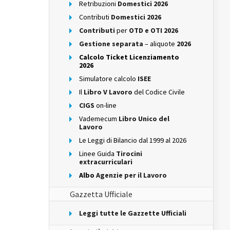
Retribuzioni
Domestici 2026
Contributi
Domestici 2026
Contributi
per
OTD e OTI 2026
Gestione separata
– aliquote
2026
Calcolo Ticket Licenziamento
2026
Simulatore calcolo
ISEE
Il
Libro V Lavoro
del Codice Civile
CIGS
on-line
Vademecum
Libro Unico del
Lavoro
Le Leggi di Bilancio dal 1999 al 2026
Linee Guida
Tirocini
extracurriculari
Albo
Agenzie per il Lavoro
Gazzetta Ufficiale
Leggi tutte le Gazzette Ufficiali