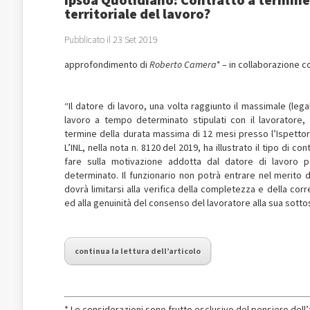
territoriale del lavoro?
Pubblicato il 23 Set 2019
approfondimento di
Roberto Camera*
– in collaborazione 
“Il datore di lavoro, una volta raggiunto il massimale (lega
lavoro a tempo determinato stipulati con il lavoratore,
termine della durata massima di 12 mesi presso l’Ispetto
L’INL, nella nota n. 8120 del 2019, ha illustrato il tipo di co
fare sulla motivazione addotta dal datore di lavoro pe
determinato. Il funzionario non potrà entrare nel merito
dovrà limitarsi alla verifica della completezza e della co
ed alla genuinità del consenso del lavoratore alla sua sottos
continua la lettura dell’articolo
* Le considerazioni sono frutto esclusivo del pensiero del