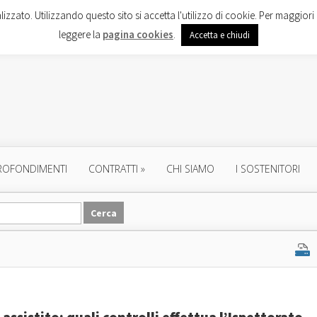
lizzato. Utilizzando questo sito si accetta l'utilizzo di cookie. Per maggiori 
leggere la
pagina cookies
.
Accetta e chiudi
ROFONDIMENTI
CONTRATTI
»
CHI SIAMO
I SOSTENITORI
ssistito: quali controlli effettua l’Ispettorato