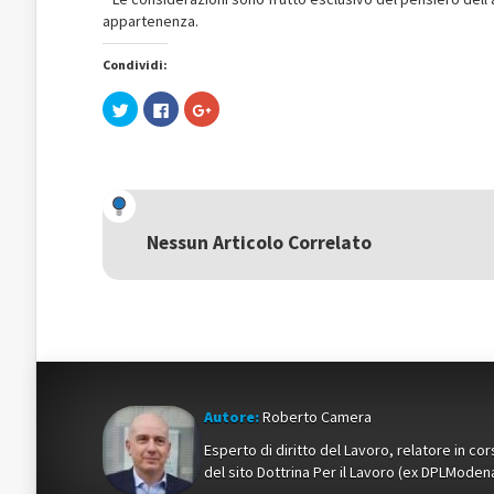
appartenenza.
Condividi:
Fai
Fai
Fai
clic
clic
clic
qui
per
qui
per
condividere
per
condividere
su
condividere
su
Facebook
su
Twitter
(Si
Google+
(Si
apre
(Si
apre
in
apre
in
una
in
una
nuova
una
Nessun Articolo Correlato
nuova
finestra)
nuova
finestra)
finestra)
Autore:
Roberto Camera
Esperto di diritto del Lavoro, relatore in c
del sito Dottrina Per il Lavoro (ex DPLMod