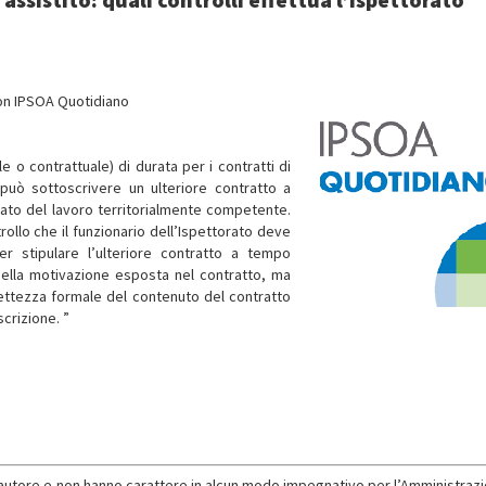
con IPSOA Quotidiano
le o contrattuale) di durata per i contratti di
 può sottoscrivere un ulteriore contratto a
rato del lavoro territorialmente competente.
ntrollo che il funzionario dell’Ispettorato deve
r stipulare l’ulteriore contratto a tempo
 della motivazione esposta nel contratto, ma
rrettezza formale del contenuto del contratto
crizione. ”
l’autore e non hanno carattere in alcun modo impegnativo per l’Amministrazi