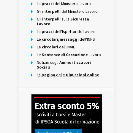
La
prassi
del Ministero Lavoro
Gli
interpelli
del Ministero Lavoro
Gli
interpelli
sulla
Sicurezza
Lavoro
La
prassi
dell'Ispettorato Lavoro
Le
circolari/messaggi
dell'INPS
Le
circolari
dell'INAIL
Le
Sentenze di Cassazione
Lavoro
Notizie sugli
Ammortizzatori
Sociali
La
pagina
delle
Dimissioni online