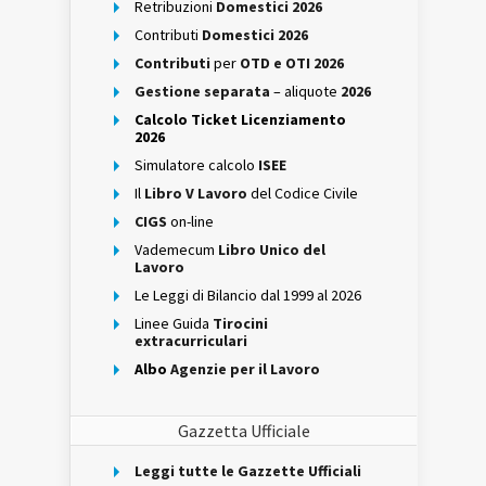
Retribuzioni
Domestici 2026
Contributi
Domestici 2026
Contributi
per
OTD e OTI 2026
Gestione separata
– aliquote
2026
Calcolo Ticket Licenziamento
2026
Simulatore calcolo
ISEE
Il
Libro V Lavoro
del Codice Civile
CIGS
on-line
Vademecum
Libro Unico del
Lavoro
Le Leggi di Bilancio dal 1999 al 2026
Linee Guida
Tirocini
extracurriculari
Albo
Agenzie per il Lavoro
Gazzetta Ufficiale
Leggi tutte le Gazzette Ufficiali