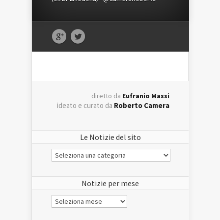
diretto da
Eufranio Massi
ideato e curato da
Roberto Camera
Le Notizie del sito
Le
Notizie
del
sito
Notizie per mese
Notizie
per
mese