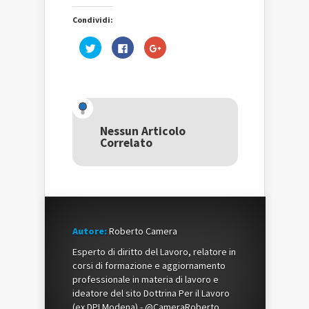
Condividi:
Fai
Fai
Fai
clic
clic
clic
qui
per
qui
per
condividere
per
condividere
su
condividere
su
Facebook
su
Twitter
(Si
Google+
(Si
apre
(Si
apre
in
apre
in
una
in
una
nuova
una
Nessun Articolo
nuova
finestra)
nuova
Correlato
finestra)
finestra)
Autore:
Roberto Camera
Esperto di diritto del Lavoro, relatore in
corsi di formazione e aggiornamento
professionale in materia di lavoro e
ideatore del sito Dottrina Per il Lavoro
(ex DPLModena) - @CameraRoberto