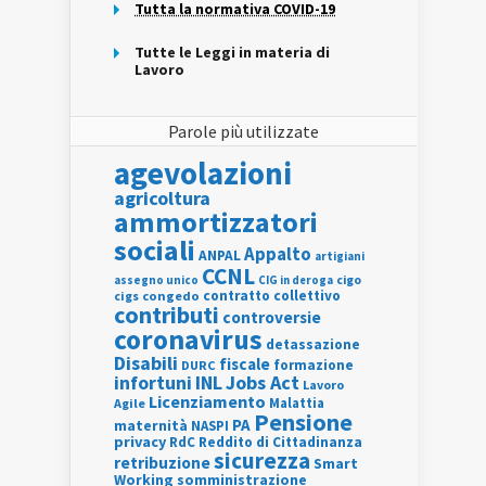
Tutta la normativa COVID-19
Tutte le Leggi in materia di
Lavoro
Parole più utilizzate
agevolazioni
agricoltura
ammortizzatori
sociali
Appalto
ANPAL
artigiani
CCNL
assegno unico
cigo
CIG in deroga
contratto collettivo
cigs
congedo
contributi
controversie
coronavirus
detassazione
Disabili
fiscale
formazione
DURC
INL
Jobs Act
infortuni
Lavoro
Licenziamento
Agile
Malattia
Pensione
PA
maternità
NASPI
privacy
RdC
Reddito di Cittadinanza
sicurezza
retribuzione
Smart
Working
somministrazione