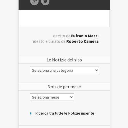
diretto da
Eufranio Massi
ideato e curato da
Roberto Camera
Le Notizie del sito
Le
Notizie
del
sito
Notizie per mese
Notizie
per
mese
Ricerca tra tutte le Notizie inserite