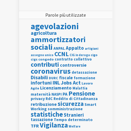
Parole più utilizzate
agevolazioni
agricoltura
ammortizzatori
sociali
Appalto
ANPAL
artigiani
CCNL
assegno unico
cigo
CIG in deroga
contratto collettivo
cigs
congedo
contributi
controversie
coronavirus
detassazione
Disabili
fiscale
formazione
DURC
INL
Jobs Act
infortuni
Lavoro
Licenziamento
Agile
Malattia
Pensione
PA
maternità
NASPI
privacy
RdC
Reddito di Cittadinanza
sicurezza
retribuzione
Smart
Working
somministrazione
statistiche
Stranieri
tassazione
Tempo determinato
Vigilanza
TFR
Welfare