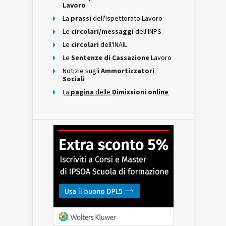
Lavoro
La
prassi
dell'Ispettorato Lavoro
Le
circolari/messaggi
dell'INPS
Le
circolari
dell'INAIL
Le
Sentenze di Cassazione
Lavoro
Notizie sugli
Ammortizzatori
Sociali
La
pagina
delle
Dimissioni online