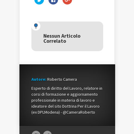
clic
clic
clic
qui
per
qui
per
condividere
per
condividere
su
condividere
su
Facebook
su
Twitter
(Si
Google+
(Si
apre
(Si
apre
in
apre
in
una
in
una
nuova
una
Nessun Articolo
nuova
finestra)
nuova
Correlato
finestra)
finestra)
Autore:
Roberto Camera
Esperto di diritto del Lavoro, relatore in
corsi di formazione e aggiornamento
professionale in materia di lavoro e
ideatore del sito Dottrina Per il Lavoro
(ex DPLModena) - @CameraRoberto