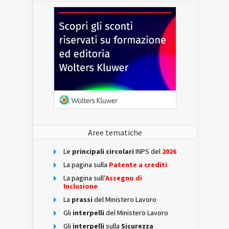
Aree tematiche
Le
principali circolari
INPS del
2026
La pagina sulla
Patente a crediti
La pagina sull'
Assegno di
Inclusione
La
prassi
del Ministero Lavoro
Gli
interpelli
del Ministero Lavoro
Gli
interpelli
sulla
Sicurezza