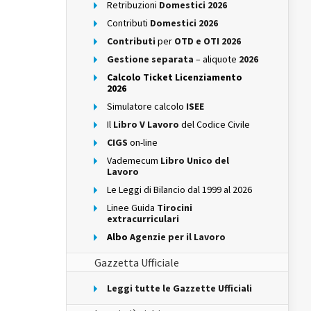
Retribuzioni
Domestici 2026
Contributi
Domestici 2026
Contributi
per
OTD e OTI 2026
Gestione separata
– aliquote
2026
Calcolo Ticket Licenziamento
2026
Simulatore calcolo
ISEE
Il
Libro V Lavoro
del Codice Civile
CIGS
on-line
Vademecum
Libro Unico del
Lavoro
Le Leggi di Bilancio dal 1999 al 2026
Linee Guida
Tirocini
extracurriculari
Albo
Agenzie per il Lavoro
Gazzetta Ufficiale
Leggi tutte le Gazzette Ufficiali