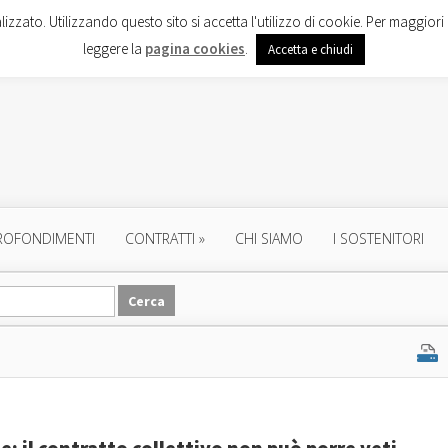
lizzato. Utilizzando questo sito si accetta l'utilizzo di cookie. Per maggiori 
leggere la
pagina cookies
.
Accetta e chiudi
ROFONDIMENTI
CONTRATTI
»
CHI SIAMO
I SOSTENITORI
: il contratto collettivo non può porre veti