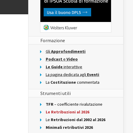
Formazione
Gli
Approfondimenti
Podcast
e
Video
Le Guide
interattive
La pagina dedicata agli
Eventi
La
Costituzione
commentata
Strumenti utili
TFR
– coefficiente rivalutazione
Le Retribuzioni al 2026
Le
Retribuzioni dal 2002 al 2026
Minimali retributivi 2026