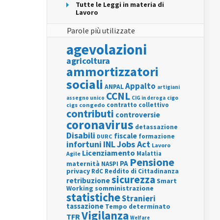
Tutte le Leggi in materia di
Lavoro
Parole più utilizzate
agevolazioni
agricoltura
ammortizzatori
sociali
Appalto
ANPAL
artigiani
CCNL
assegno unico
cigo
CIG in deroga
contratto collettivo
cigs
congedo
contributi
controversie
coronavirus
detassazione
Disabili
fiscale
formazione
DURC
INL
Jobs Act
infortuni
Lavoro
Licenziamento
Agile
Malattia
Pensione
PA
maternità
NASPI
privacy
RdC
Reddito di Cittadinanza
sicurezza
retribuzione
Smart
Working
somministrazione
statistiche
Stranieri
tassazione
Tempo determinato
Vigilanza
TFR
Welfare