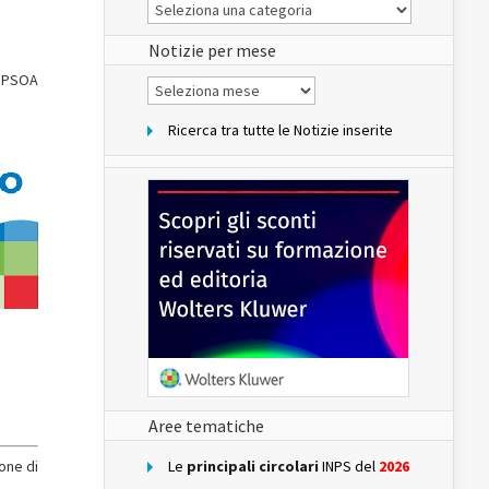
Le
Notizie
del
sito
Notizie per mese
 IPSOA
Notizie
per
mese
Ricerca tra tutte le Notizie inserite
Aree tematiche
one di
Le
principali circolari
INPS del
2026