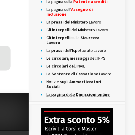
La pagina sulla
Patente a crediti
La pagina sull'
Assegno di
Inclusione
La
prassi
del Ministero Lavoro
Gli
interpelli
del Ministero Lavoro
Gli
interpelli
sulla
Sicurezza
Lavoro
La
prassi
dell'Ispettorato Lavoro
Le
circolari/messaggi
dell'INPS
Le
circolari
dell'INAIL
Le
Sentenze di Cassazione
Lavoro
Notizie sugli
Ammortizzatori
Sociali
La
pagina
delle
Dimissioni online