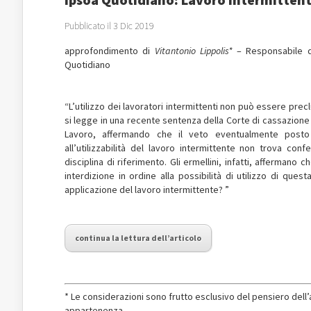
Pubblicato il 3 Dic 2019
approfondimento di
Vitantonio Lippolis*
– Responsabile de
Quotidiano
“L’utilizzo dei lavoratori intermittenti non può essere prec
si legge in una recente sentenza della Corte di cassazione
Lavoro, affermando che il veto eventualmente posto d
all’utilizzabilità del lavoro intermittente non trova co
disciplina di riferimento. Gli ermellini, infatti, affermano 
interdizione in ordine alla possibilità di utilizzo di ques
applicazione del lavoro intermittente? ”
continua la lettura dell’articolo
* Le considerazioni sono frutto esclusivo del pensiero del
appartenenza.