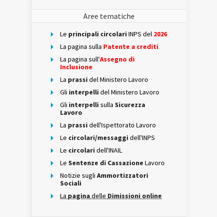
Aree tematiche
Le
principali circolari
INPS del
2026
La pagina sulla
Patente a crediti
La pagina sull'
Assegno di
Inclusione
La
prassi
del Ministero Lavoro
Gli
interpelli
del Ministero Lavoro
Gli
interpelli
sulla
Sicurezza
Lavoro
La
prassi
dell'Ispettorato Lavoro
Le
circolari/messaggi
dell'INPS
Le
circolari
dell'INAIL
Le
Sentenze di Cassazione
Lavoro
Notizie sugli
Ammortizzatori
Sociali
La
pagina
delle
Dimissioni online