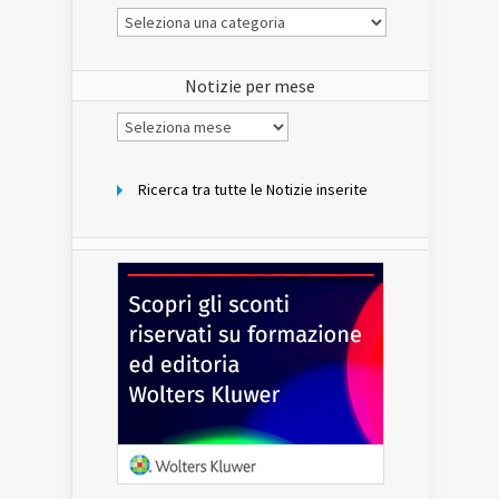
Le
Notizie
del
sito
Notizie per mese
Notizie
per
mese
Ricerca tra tutte le Notizie inserite