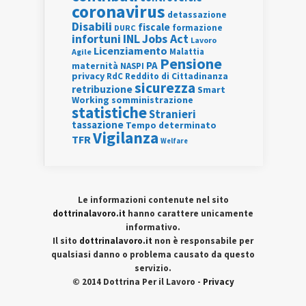
coronavirus
detassazione
Disabili
fiscale
formazione
DURC
INL
Jobs Act
infortuni
Lavoro
Licenziamento
Agile
Malattia
Pensione
PA
maternità
NASPI
privacy
RdC
Reddito di Cittadinanza
sicurezza
retribuzione
Smart
Working
somministrazione
statistiche
Stranieri
tassazione
Tempo determinato
Vigilanza
TFR
Welfare
Le informazioni contenute nel sito
dottrinalavoro.it
hanno carattere unicamente
informativo.
Il sito
dottrinalavoro.it
non è responsabile per
qualsiasi danno o problema causato da questo
servizio.
© 2014 Dottrina Per il Lavoro -
Privacy