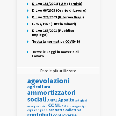
D.L.vo 151/2001(TU Maternità)
D.L.vo 66/2003 (Orario di Lavoro)
D.L.vo 276/2003 (Riforma Biagi)
L. 977/1967 (Tutela minori)
D.L.vo 165/2001 (Pubblico
Impiego)
Tutta la normativa COVID-19
Tutte le Leggi in materia di
Lavoro
Parole più utilizzate
agevolazioni
agricoltura
ammortizzatori
sociali
Appalto
ANPAL
artigiani
CCNL
assegno unico
cigo
CIG in deroga
contratto collettivo
cigs
congedo
contributi
controversie