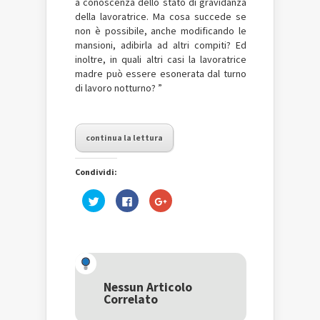
a conoscenza dello stato di gravidanza
della lavoratrice. Ma cosa succede se
non è possibile, anche modificando le
mansioni, adibirla ad altri compiti? Ed
inoltre, in quali altri casi la lavoratrice
madre può essere esonerata dal turno
di lavoro notturno? ”
continua la lettura
Condividi:
Fai
Fai
Fai
clic
clic
clic
qui
per
qui
per
condividere
per
condividere
su
condividere
su
Facebook
su
Twitter
(Si
Google+
(Si
apre
(Si
apre
in
apre
in
una
in
una
nuova
una
Nessun Articolo
nuova
finestra)
nuova
Correlato
finestra)
finestra)