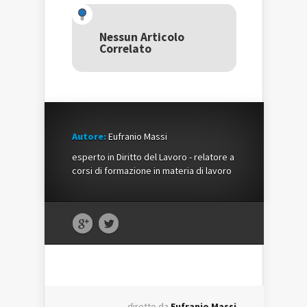
Twitter
(Si
Google+
(Si
apre
(Si
apre
in
apre
in
una
in
una
nuova
una
Nessun Articolo
nuova
finestra)
nuova
Correlato
finestra)
finestra)
Autore:
Eufranio Massi
esperto in Diritto del Lavoro - relatore a
corsi di formazione in materia di lavoro
diretto da
Eufranio Massi