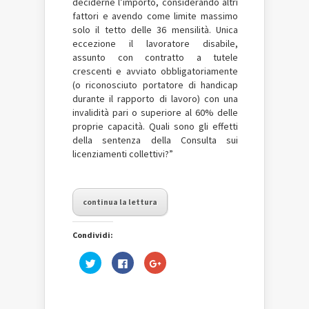
deciderne l’importo, considerando altri
fattori e avendo come limite massimo
solo il tetto delle 36 mensilità. Unica
eccezione il lavoratore disabile,
assunto con contratto a tutele
crescenti e avviato obbligatoriamente
(o riconosciuto portatore di handicap
durante il rapporto di lavoro) con una
invalidità pari o superiore al 60% delle
proprie capacità. Quali sono gli effetti
della sentenza della Consulta sui
licenziamenti collettivi?”
continua la lettura
Condividi:
Fai
Fai
Fai
clic
clic
clic
qui
per
qui
per
condividere
per
condividere
su
condividere
su
Facebook
su