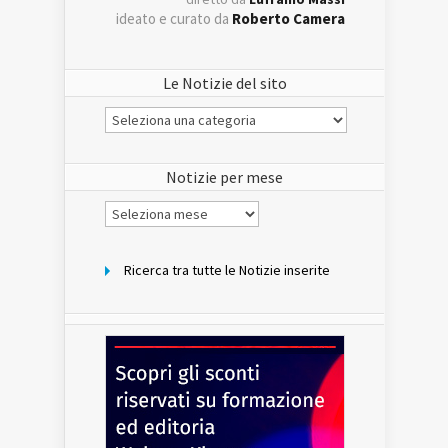
ideato e curato da
Roberto Camera
Le Notizie del sito
Le
Notizie
del
sito
Notizie per mese
Notizie
per
mese
Ricerca tra tutte le Notizie inserite