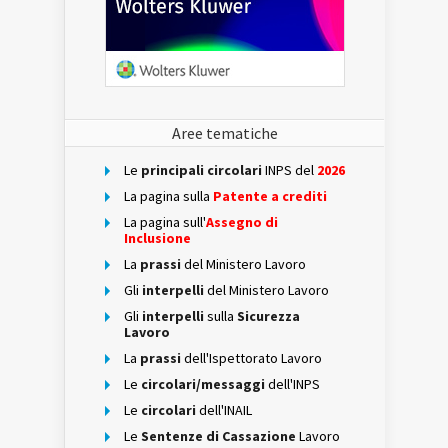
Aree tematiche
Le
principali circolari
INPS del
2026
La pagina sulla
Patente a crediti
La pagina sull'
Assegno di
Inclusione
La
prassi
del Ministero Lavoro
Gli
interpelli
del Ministero Lavoro
Gli
interpelli
sulla
Sicurezza
Lavoro
La
prassi
dell'Ispettorato Lavoro
Le
circolari/messaggi
dell'INPS
Le
circolari
dell'INAIL
Le
Sentenze di Cassazione
Lavoro