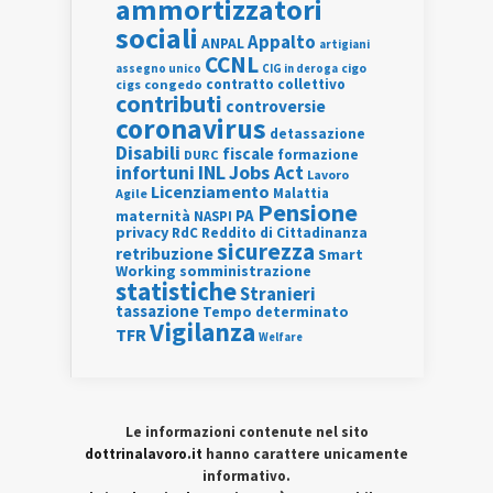
ammortizzatori
sociali
Appalto
ANPAL
artigiani
CCNL
assegno unico
cigo
CIG in deroga
contratto collettivo
cigs
congedo
contributi
controversie
coronavirus
detassazione
Disabili
fiscale
formazione
DURC
INL
Jobs Act
infortuni
Lavoro
Licenziamento
Agile
Malattia
Pensione
PA
maternità
NASPI
privacy
RdC
Reddito di Cittadinanza
sicurezza
retribuzione
Smart
Working
somministrazione
statistiche
Stranieri
tassazione
Tempo determinato
Vigilanza
TFR
Welfare
Le informazioni contenute nel sito
dottrinalavoro.it
hanno carattere unicamente
informativo.