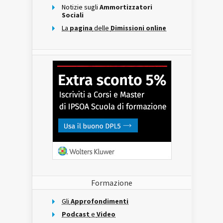
Notizie sugli
Ammortizzatori
Sociali
La
pagina
delle
Dimissioni online
Formazione
Gli
Approfondimenti
Podcast
e
Video