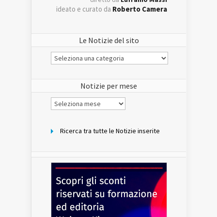
ideato e curato da
Roberto Camera
Le Notizie del sito
Le
Notizie
del
sito
Notizie per mese
Notizie
per
mese
Ricerca tra tutte le Notizie inserite