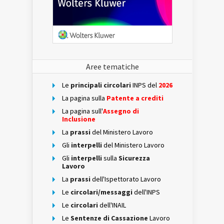
Aree tematiche
Le
principali circolari
INPS del
2026
La pagina sulla
Patente a crediti
La pagina sull'
Assegno di
Inclusione
La
prassi
del Ministero Lavoro
Gli
interpelli
del Ministero Lavoro
Gli
interpelli
sulla
Sicurezza
Lavoro
La
prassi
dell'Ispettorato Lavoro
Le
circolari/messaggi
dell'INPS
Le
circolari
dell'INAIL
Le
Sentenze di Cassazione
Lavoro