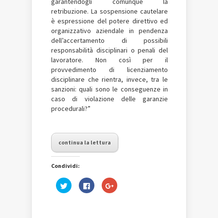
garantendogli comunque la
retribuzione. La sospensione cautelare
è espressione del potere direttivo ed
organizzativo aziendale in pendenza
dell’accertamento di possibili
responsabilità disciplinari o penali del
lavoratore. Non così per il
provvedimento di licenziamento
disciplinare che rientra, invece, tra le
sanzioni: quali sono le conseguenze in
caso di violazione delle garanzie
procedurali?”
continua la lettura
Condividi:
Fai
Fai
Fai
clic
clic
clic
qui
per
qui
per
condividere
per
condividere
su
condividere
su
Facebook
su