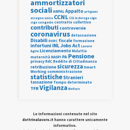
ammortizzatori
sociali
Appalto
ANPAL
artigiani
CCNL
assegno unico
cigo
CIG in deroga
contratto collettivo
cigs
congedo
contributi
controversie
coronavirus
detassazione
Disabili
fiscale
formazione
DURC
INL
Jobs Act
infortuni
Lavoro
Licenziamento
Agile
Malattia
Pensione
PA
maternità
NASPI
privacy
RdC
Reddito di Cittadinanza
sicurezza
retribuzione
Smart
Working
somministrazione
statistiche
Stranieri
tassazione
Tempo determinato
Vigilanza
TFR
Welfare
Le informazioni contenute nel sito
dottrinalavoro.it
hanno carattere unicamente
informativo.