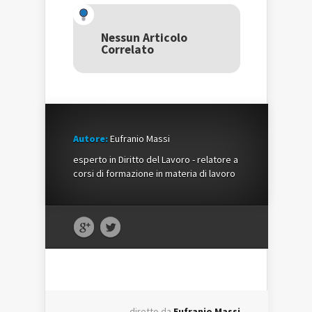
Twitter
(Si
Google+
(Si
apre
(Si
apre
in
apre
in
una
in
una
nuova
una
Nessun Articolo
nuova
finestra)
nuova
Correlato
finestra)
finestra)
Autore:
Eufranio Massi
esperto in Diritto del Lavoro - relatore a
corsi di formazione in materia di lavoro
diretto da
Eufranio Massi