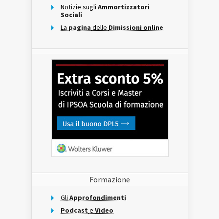
Notizie sugli
Ammortizzatori
Sociali
La
pagina
delle
Dimissioni online
Formazione
Gli
Approfondimenti
Podcast
e
Video