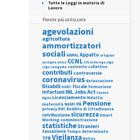
Tutte le Leggi in materia di
Lavoro
Parole più utilizzate
agevolazioni
agricoltura
ammortizzatori
sociali
Appalto
ANPAL
artigiani
CCNL
assegno unico
cigo
CIG in deroga
contratto collettivo
cigs
congedo
contributi
controversie
coronavirus
detassazione
Disabili
fiscale
formazione
DURC
INL
Jobs Act
infortuni
Lavoro
Licenziamento
Agile
Malattia
Pensione
PA
maternità
NASPI
privacy
RdC
Reddito di Cittadinanza
sicurezza
retribuzione
Smart
Working
somministrazione
statistiche
Stranieri
tassazione
Tempo determinato
Vigilanza
TFR
Welfare