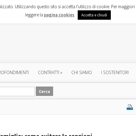
lizzato. Utilizzando questo sito si accetta l'utilizzo di cookie. Per maggiori 
leggere la
pagina cookies
.
Accetta e chiudi
ROFONDIMENTI
CONTRATTI
»
CHI SIAMO
I SOSTENITORI
amiglia: come evitare le sanzioni