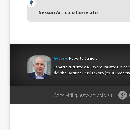
(Si
apre
(Si
apre
in
apre
in
una
in
una
nuova
una
Nessun Articolo Correlato
nuova
finestra)
nuova
finestra)
finestra)
Autore:
Roberto Camera
Esperto di diritto del Lavoro, relatore in c
del sito Dottrina Per il Lavoro (ex DPLMod
Condividi questo articolo su