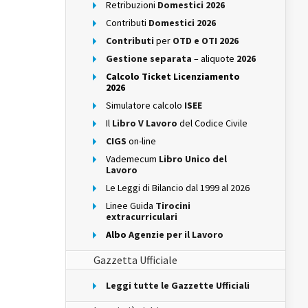
Retribuzioni
Domestici 2026
Contributi
Domestici 2026
Contributi
per
OTD e OTI 2026
Gestione separata
– aliquote
2026
Calcolo Ticket Licenziamento
2026
Simulatore calcolo
ISEE
Il
Libro V Lavoro
del Codice Civile
CIGS
on-line
Vademecum
Libro Unico del
Lavoro
Le Leggi di Bilancio dal 1999 al 2026
Linee Guida
Tirocini
extracurriculari
Albo
Agenzie per il Lavoro
Gazzetta Ufficiale
Leggi tutte le Gazzette Ufficiali