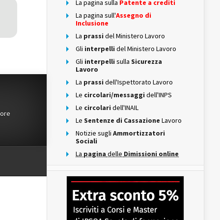
La pagina sulla
Patente a crediti
La pagina sull'
Assegno di
Inclusione
La
prassi
del Ministero Lavoro
Gli
interpelli
del Ministero Lavoro
Gli
interpelli
sulla
Sicurezza
Lavoro
La
prassi
dell'Ispettorato Lavoro
Le
circolari/messaggi
dell'INPS
Le
circolari
dell'INAIL
tore
Le
Sentenze di Cassazione
Lavoro
Notizie sugli
Ammortizzatori
Sociali
La
pagina
delle
Dimissioni online