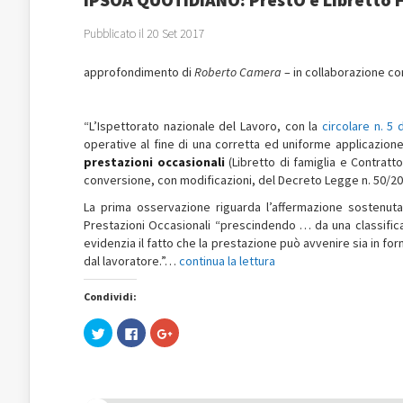
Pubblicato il 20 Set 2017
approfondimento di
Roberto Camera
– in collaborazione c
“L’Ispettorato nazionale del Lavoro, con la
circolare n. 5
operative al fine di una corretta ed uniforme applicazione
prestazioni occasionali
(Libretto di famiglia e Contratto
conversione, con modificazioni, del Decreto Legge n. 50/20
La prima osservazione riguarda l’affermazione sostenuta da
Prestazioni Occasionali “prescindendo … da una classifica
evidenzia il fatto che la prestazione può avvenire sia in f
dal lavoratore.”…
continua la lettura
Condividi:
Fai
Fai
Fai
clic
clic
clic
qui
per
qui
per
condividere
per
condividere
su
condividere
su
Facebook
su
Twitter
(Si
Google+