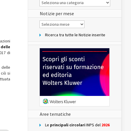
Le
Notizie
del
sito
Notizie per mese
Notizie
per
mese
Ricerca tra tutte le Notizie inserite
azioni
 delle
017 di
 delle
ciò si
ttuata
Aree tematiche
Le
principali circolari
INPS del
2026