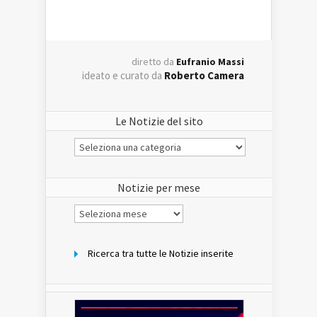
diretto da
Eufranio Massi
ideato e curato da
Roberto Camera
Le Notizie del sito
Le
Notizie
del
sito
Notizie per mese
Notizie
per
mese
Ricerca tra tutte le Notizie inserite