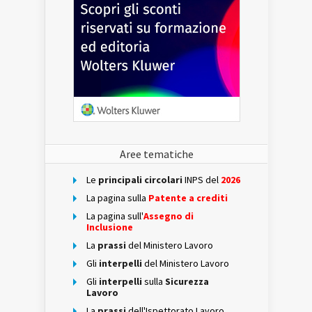
Aree tematiche
Le
principali circolari
INPS del
2026
La pagina sulla
Patente a crediti
La pagina sull'
Assegno di
Inclusione
La
prassi
del Ministero Lavoro
Gli
interpelli
del Ministero Lavoro
Gli
interpelli
sulla
Sicurezza
Lavoro
La
prassi
dell'Ispettorato Lavoro