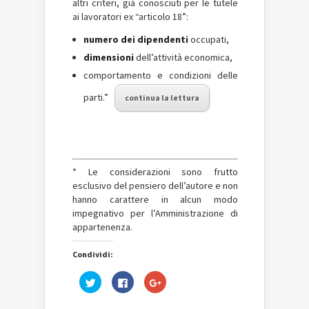
altri criteri, già conosciuti per le tutele
ai lavoratori ex “articolo 18”:
numero dei dipendenti
occupati,
dimensioni
dell’attività economica,
comportamento e condizioni delle
parti.”
continua la lettura
* Le considerazioni sono frutto
esclusivo del pensiero dell’autore e non
hanno carattere in alcun modo
impegnativo per l’Amministrazione di
appartenenza.
Condividi:
Fai
Fai
Fai
clic
clic
clic
qui
per
qui
per
condividere
per