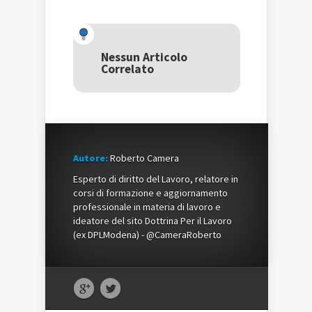
condividere
su
condividere
su
Facebook
su
Twitter
(Si
Google+
(Si
apre
(Si
apre
in
apre
in
una
in
una
nuova
una
Nessun Articolo
nuova
finestra)
nuova
Correlato
finestra)
finestra)
Autore:
Roberto Camera
Esperto di diritto del Lavoro, relatore in
corsi di formazione e aggiornamento
professionale in materia di lavoro e
ideatore del sito Dottrina Per il Lavoro
(ex DPLModena) - @CameraRoberto