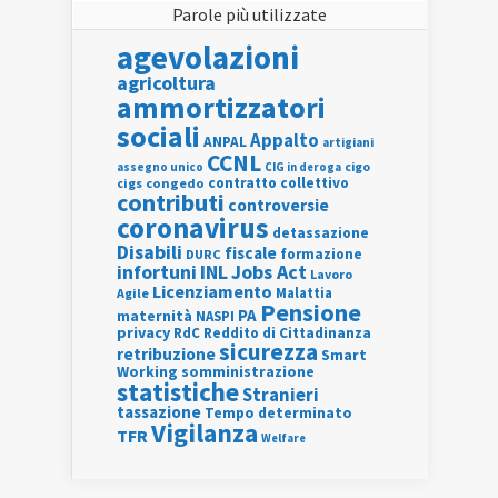
Parole più utilizzate
agevolazioni
agricoltura
ammortizzatori
sociali
Appalto
ANPAL
artigiani
CCNL
assegno unico
cigo
CIG in deroga
contratto collettivo
cigs
congedo
contributi
controversie
coronavirus
detassazione
Disabili
fiscale
formazione
DURC
INL
Jobs Act
infortuni
Lavoro
Licenziamento
Agile
Malattia
Pensione
PA
maternità
NASPI
privacy
RdC
Reddito di Cittadinanza
sicurezza
retribuzione
Smart
Working
somministrazione
statistiche
Stranieri
tassazione
Tempo determinato
Vigilanza
TFR
Welfare