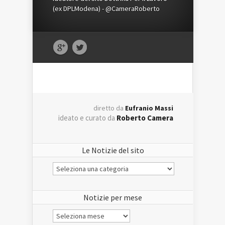
(ex DPLModena) - @CameraRoberto
diretto da
Eufranio Massi
ideato e curato da
Roberto Camera
Le Notizie del sito
Le
Notizie
del
sito
Notizie per mese
Notizie
per