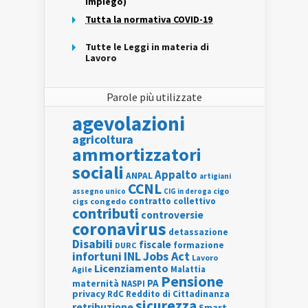
Impiego)
Tutta la normativa COVID-19
Tutte le Leggi in materia di
Lavoro
Parole più utilizzate
agevolazioni
agricoltura
ammortizzatori
sociali
Appalto
ANPAL
artigiani
CCNL
assegno unico
cigo
CIG in deroga
contratto collettivo
cigs
congedo
contributi
controversie
coronavirus
detassazione
Disabili
fiscale
formazione
DURC
INL
Jobs Act
infortuni
Lavoro
Licenziamento
Agile
Malattia
Pensione
PA
maternità
NASPI
privacy
RdC
Reddito di Cittadinanza
sicurezza
retribuzione
Smart