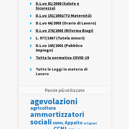
D.L.vo 81/2008 (Salute e
Sicurezza)
D.L.vo 151/2001(TU Maternità)
D.L.vo 66/2003 (Orario di Lavoro)
D.L.vo 276/2003 (Riforma Biagi)
L. 977/1967 (Tutela minori)
D.L.vo 165/2001 (Pubblico
Impiego)
Tutta la normativa COVID-19
Tutte le Leggi in materia di
Lavoro
Parole più utilizzate
agevolazioni
agricoltura
ammortizzatori
sociali
Appalto
ANPAL
artigiani
CCNL