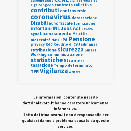
assegno unico
cigo
CIG in deroga
contratto collettivo
cigs
congedo
contributi
controversie
coronavirus
detassazione
Disabili
fiscale
formazione
DURC
INL
Jobs Act
infortuni
Lavoro
Licenziamento
Agile
Malattia
Pensione
PA
maternità
NASPI
privacy
RdC
Reddito di Cittadinanza
sicurezza
retribuzione
Smart
Working
somministrazione
statistiche
Stranieri
tassazione
Tempo determinato
Vigilanza
TFR
Welfare
Le informazioni contenute nel sito
dottrinalavoro.it
hanno carattere unicamente
informativo.
Il sito
dottrinalavoro.it
non è responsabile per
qualsiasi danno o problema causato da questo
servizio.