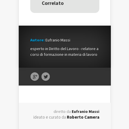
nuova
finestra)
nuova
Correlato
finestra)
finestra)
Autore:
Eufranio Massi
esperto in Diritto del Lavoro - relatore a
corsi di formazione in materia di lavoro
diretto da
Eufranio Massi
ideato e curato da
Roberto Camera