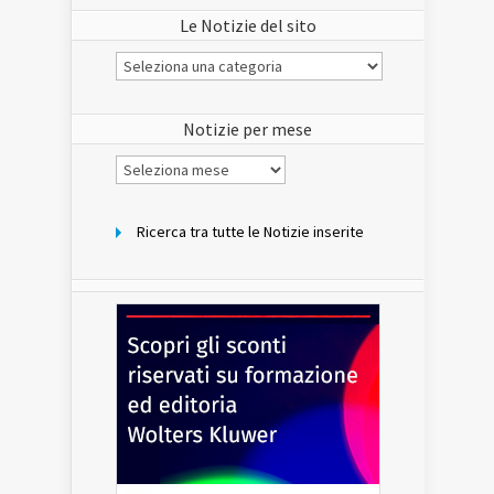
Le Notizie del sito
Le
Notizie
del
sito
Notizie per mese
Notizie
per
mese
Ricerca tra tutte le Notizie inserite