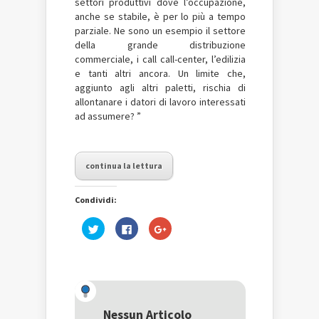
settori produttivi dove l’occupazione,
anche se stabile, è per lo più a tempo
parziale. Ne sono un esempio il settore
della grande distribuzione
commerciale, i call call-center, l’edilizia
e tanti altri ancora. Un limite che,
aggiunto agli altri paletti, rischia di
allontanare i datori di lavoro interessati
ad assumere? ”
continua la lettura
Condividi:
Fai
Fai
Fai
clic
clic
clic
qui
per
qui
per
condividere
per
condividere
su
condividere
su
Facebook
su
Twitter
(Si
Google+
(Si
apre
(Si
apre
in
apre
in
una
in
una
nuova
una
Nessun Articolo