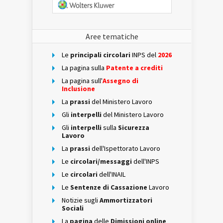
Aree tematiche
Le
principali circolari
INPS del
2026
La pagina sulla
Patente a crediti
La pagina sull'
Assegno di
Inclusione
La
prassi
del Ministero Lavoro
Gli
interpelli
del Ministero Lavoro
Gli
interpelli
sulla
Sicurezza
Lavoro
La
prassi
dell'Ispettorato Lavoro
Le
circolari/messaggi
dell'INPS
Le
circolari
dell'INAIL
Le
Sentenze di Cassazione
Lavoro
Notizie sugli
Ammortizzatori
Sociali
La
pagina
delle
Dimissioni online