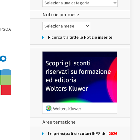
Le
Notizie
del
sito
Notizie per mese
Notizie
per
 IPSOA
mese
Ricerca tra tutte le Notizie inserite
Aree tematiche
Le
principali circolari
INPS del
2026