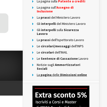
La pagina sulla
Patente a crediti
La pagina sull'
Assegno di
Inclusione
La
prassi
del Ministero Lavoro
Gli
interpelli
del Ministero Lavoro
Gli
interpelli
sulla
Sicurezza
Lavoro
La
prassi
dell'Ispettorato Lavoro
Le
circolari/messaggi
dell'INPS
Le
circolari
dell'INAIL
Le
Sentenze di Cassazione
Lavoro
Notizie sugli
Ammortizzatori
Sociali
La
pagina
delle
Dimissioni online