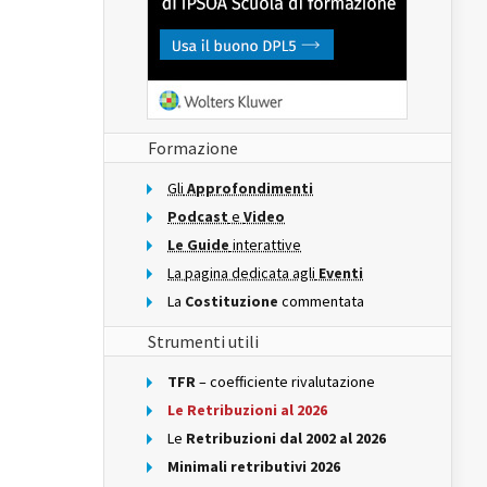
Formazione
Gli
Approfondimenti
Podcast
e
Video
Le Guide
interattive
La pagina dedicata agli
Eventi
La
Costituzione
commentata
Strumenti utili
TFR
– coefficiente rivalutazione
Le Retribuzioni al 2026
Le
Retribuzioni dal 2002 al 2026
Minimali retributivi 2026