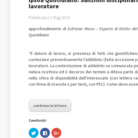
lavoratore
Pubblicato il 2 Mag 2019
approfondimento di
Eufranio Massi – Esperto di Diritto de
Quotidiano
“Il datore di lavoro, in presenza di fatti che giustifichino
contestare preventivamente l’addebito (fatta eccezione per
lavoratore. La contestazione di addebito va comunicata per 
natura ricettizia ed il decorso dei termini a difesa parte
nella sfera di disponibilità dell’interessato (con lette
con firma di ricevuta o per testi, con PEC). Come deve ess
continua la lettura
Condividi:
Fai
Fai
Fai
clic
clic
clic