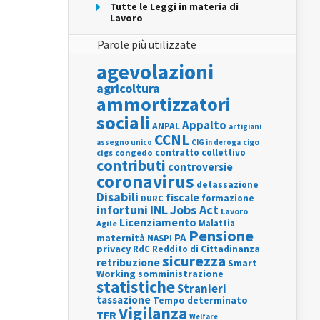
Tutte le Leggi in materia di
Lavoro
Parole più utilizzate
agevolazioni
agricoltura
ammortizzatori
sociali
Appalto
ANPAL
artigiani
CCNL
assegno unico
cigo
CIG in deroga
contratto collettivo
cigs
congedo
contributi
controversie
coronavirus
detassazione
Disabili
fiscale
formazione
DURC
INL
Jobs Act
infortuni
Lavoro
Licenziamento
Agile
Malattia
Pensione
PA
maternità
NASPI
privacy
RdC
Reddito di Cittadinanza
sicurezza
retribuzione
Smart
Working
somministrazione
statistiche
Stranieri
tassazione
Tempo determinato
Vigilanza
TFR
Welfare