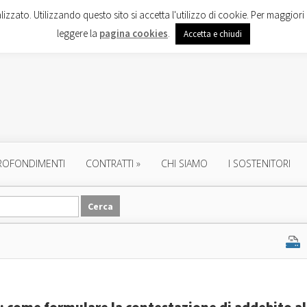
lizzato. Utilizzando questo sito si accetta l'utilizzo di cookie. Per maggiori 
leggere la
pagina cookies
.
Accetta e chiudi
ROFONDIMENTI
CONTRATTI
»
CHI SIAMO
I SOSTENITORI
i: come formulare la contestazione di addebito al