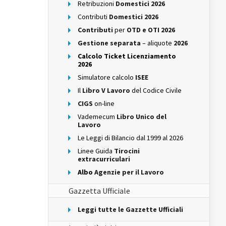
Retribuzioni
Domestici 2026
Contributi
Domestici 2026
Contributi
per
OTD e OTI 2026
Gestione separata
– aliquote
2026
Calcolo Ticket Licenziamento
2026
Simulatore calcolo
ISEE
Il
Libro V Lavoro
del Codice Civile
CIGS
on-line
Vademecum
Libro Unico del
Lavoro
Le Leggi di Bilancio dal 1999 al 2026
Linee Guida
Tirocini
extracurriculari
Albo
Agenzie per il Lavoro
Gazzetta Ufficiale
Leggi tutte le Gazzette Ufficiali