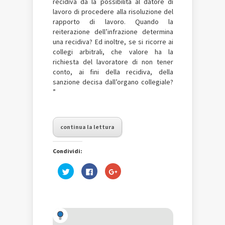
recidiva dà la possibilità al datore di
lavoro di procedere alla risoluzione del
rapporto di lavoro. Quando la
reiterazione dell’infrazione determina
una recidiva? Ed inoltre, se si ricorre ai
collegi arbitrali, che valore ha la
richiesta del lavoratore di non tener
conto, ai fini della recidiva, della
sanzione decisa dall’organo collegiale?
”
continua la lettura
Condividi:
Fai
Fai
Fai
clic
clic
clic
qui
per
qui
per
condividere
per
condividere
su
condividere
su
Facebook
su
Twitter
(Si
Google+
(Si
apre
(Si
apre
in
apre
in
una
in