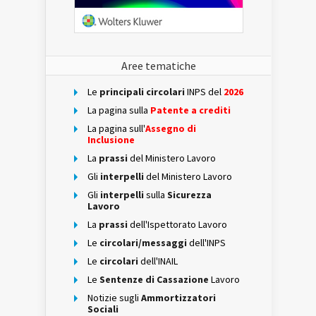
Aree tematiche
Le
principali circolari
INPS del
2026
La pagina sulla
Patente a crediti
La pagina sull'
Assegno di
Inclusione
La
prassi
del Ministero Lavoro
Gli
interpelli
del Ministero Lavoro
Gli
interpelli
sulla
Sicurezza
Lavoro
La
prassi
dell'Ispettorato Lavoro
Le
circolari/messaggi
dell'INPS
Le
circolari
dell'INAIL
Le
Sentenze di Cassazione
Lavoro
Notizie sugli
Ammortizzatori
Sociali