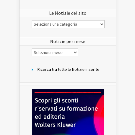
Le Notizie del sito
Le
Notizie
del
sito
Notizie per mese
Notizie
per
mese
Ricerca tra tutte le Notizie inserite