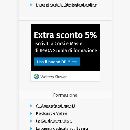
La
pagina
delle
Dimissioni online
Formazione
Gli
Approfondimenti
Podcast
e
Video
Le Guide
interattive
La pagina dedicata agli
Eventi