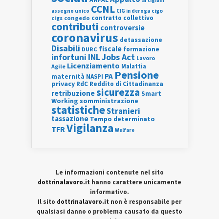
artigiani
CCNL
assegno unico
cigo
CIG in deroga
contratto collettivo
cigs
congedo
contributi
controversie
coronavirus
detassazione
Disabili
fiscale
formazione
DURC
INL
Jobs Act
infortuni
Lavoro
Licenziamento
Agile
Malattia
Pensione
PA
maternità
NASPI
privacy
RdC
Reddito di Cittadinanza
sicurezza
retribuzione
Smart
Working
somministrazione
statistiche
Stranieri
tassazione
Tempo determinato
Vigilanza
TFR
Welfare
Le informazioni contenute nel sito
dottrinalavoro.it
hanno carattere unicamente
informativo.
Il sito
dottrinalavoro.it
non è responsabile per
qualsiasi danno o problema causato da questo