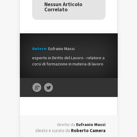
una
nuova
una
Nessun Articolo
nuova
finestra)
nuova
Correlato
finestra)
finestra)
Autore:
Eufranio Massi
esperto in Diritto del Lavoro - relatore a
corsi di formazione in materia di lavoro
diretto da
Eufranio Massi
ideato e curato da
Roberto Camera