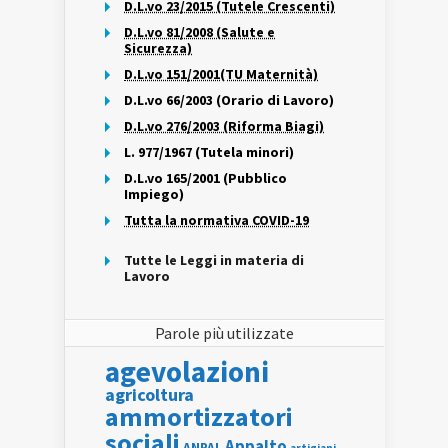
D.L.vo 23/2015 (Tutele Crescenti)
D.L.vo 81/2008 (Salute e
Sicurezza)
D.L.vo 151/2001(TU Maternità)
D.L.vo 66/2003 (Orario di Lavoro)
D.L.vo 276/2003 (Riforma Biagi)
L. 977/1967 (Tutela minori)
D.L.vo 165/2001 (Pubblico
Impiego)
Tutta la normativa COVID-19
Tutte le Leggi in materia di
Lavoro
Parole più utilizzate
agevolazioni
agricoltura
ammortizzatori
sociali
Appalto
ANPAL