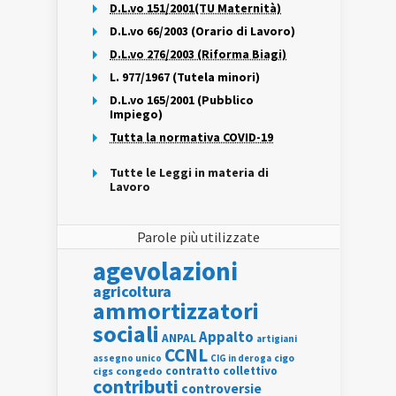
D.L.vo 151/2001(TU Maternità)
D.L.vo 66/2003 (Orario di Lavoro)
D.L.vo 276/2003 (Riforma Biagi)
L. 977/1967 (Tutela minori)
D.L.vo 165/2001 (Pubblico
Impiego)
Tutta la normativa COVID-19
Tutte le Leggi in materia di
Lavoro
Parole più utilizzate
agevolazioni
agricoltura
ammortizzatori
sociali
Appalto
ANPAL
artigiani
CCNL
assegno unico
cigo
CIG in deroga
contratto collettivo
cigs
congedo
contributi
controversie