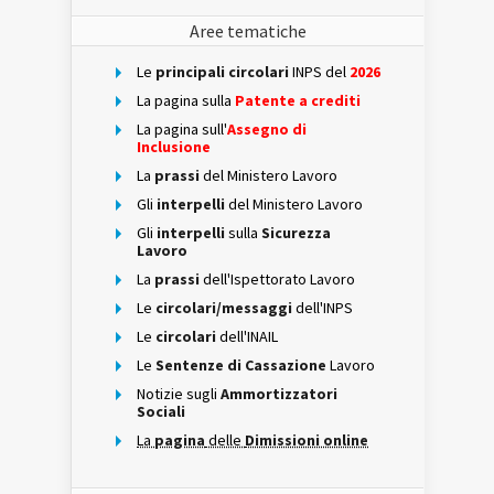
Aree tematiche
Le
principali circolari
INPS del
2026
La pagina sulla
Patente a crediti
La pagina sull'
Assegno di
Inclusione
La
prassi
del Ministero Lavoro
Gli
interpelli
del Ministero Lavoro
Gli
interpelli
sulla
Sicurezza
Lavoro
La
prassi
dell'Ispettorato Lavoro
Le
circolari/messaggi
dell'INPS
Le
circolari
dell'INAIL
Le
Sentenze di Cassazione
Lavoro
Notizie sugli
Ammortizzatori
Sociali
La
pagina
delle
Dimissioni online