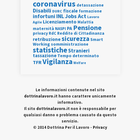
coronavirus
detassazione
Disabili
fiscale
formazione
DURC
INL
Jobs Act
infortuni
Lavoro
Licenziamento
Agile
Malattia
Pensione
PA
maternità
NASPI
privacy
RdC
Reddito di Cittadinanza
sicurezza
retribuzione
Smart
Working
somministrazione
statistiche
Stranieri
tassazione
Tempo determinato
Vigilanza
TFR
Welfare
Le informazioni contenute nel sito
dottrinalavoro.it
hanno carattere unicamente
informativo.
Il sito
dottrinalavoro.it
non è responsabile per
qualsiasi danno o problema causato da questo
servizio.
© 2014 Dottrina Per il Lavoro -
Privacy