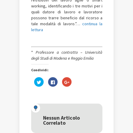
retributivi del lavoro agile o smart
working, identificando i tre motivi per i
quali datore di lavoro e lavoratore
possono trarre beneficio dal ricorso a
tale modalità di lavoro.”…
continua la
lettura
*
Professore a contratto – Università
degli Studi di Modena e Reggio Emilia
Condividi:
Fai
Fai
Fai
clic
clic
clic
qui
per
qui
per
condividere
per
condividere
su
condividere
su
Facebook
su
Twitter
(Si
Google+
(Si
apre
(Si
apre
in
apre
in
una
in
una
nuova
una
Nessun Articolo
nuova
finestra)
nuova
Correlato
finestra)
finestra)