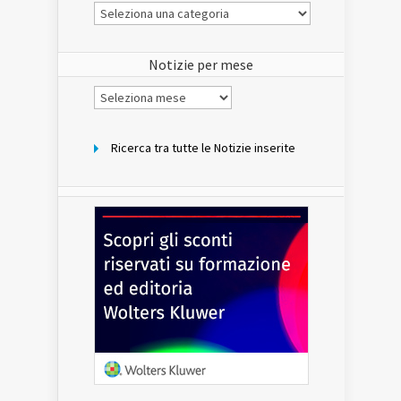
Le
Notizie
del
sito
Notizie per mese
Notizie
per
mese
Ricerca tra tutte le Notizie inserite