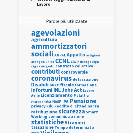
Lavoro
Parole più utilizzate
agevolazioni
agricoltura
ammortizzatori
sociali
Appalto
ANPAL
artigiani
CCNL
assegno unico
cigo
CIG in deroga
contratto collettivo
cigs
congedo
contributi
controversie
coronavirus
detassazione
Disabili
fiscale
formazione
DURC
INL
Jobs Act
infortuni
Lavoro
Licenziamento
Agile
Malattia
Pensione
PA
maternità
NASPI
privacy
RdC
Reddito di Cittadinanza
sicurezza
retribuzione
Smart
Working
somministrazione
statistiche
Stranieri
tassazione
Tempo determinato
Vigilanza