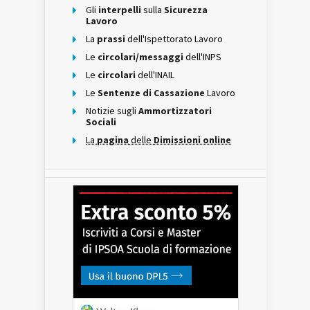
Gli
interpelli
sulla
Sicurezza
Lavoro
La
prassi
dell'Ispettorato Lavoro
Le
circolari/messaggi
dell'INPS
Le
circolari
dell'INAIL
Le
Sentenze di Cassazione
Lavoro
Notizie sugli
Ammortizzatori
Sociali
La
pagina
delle
Dimissioni online