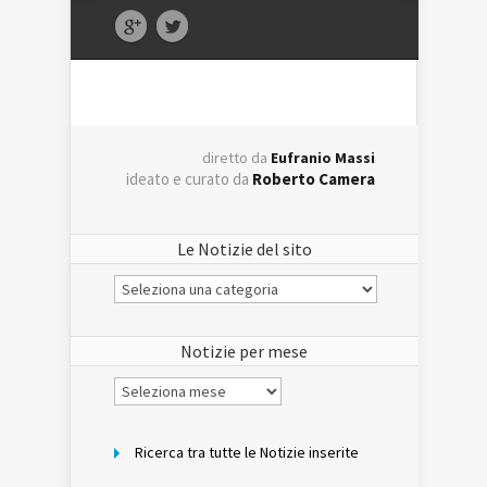
diretto da
Eufranio Massi
ideato e curato da
Roberto Camera
Le Notizie del sito
Le
Notizie
del
sito
Notizie per mese
Notizie
per
mese
Ricerca tra tutte le Notizie inserite