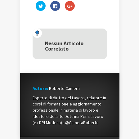
Fai
Fai
Fai
clic
clic
clic
qui
per
qui
per
condividere
per
condividere
su
condividere
su
Facebook
su
Twitter
(Si
Google+
(Si
apre
(Si
apre
in
apre
in
una
in
una
nuova
una
Nessun Articolo
nuova
finestra)
nuova
Correlato
finestra)
finestra)
Autore:
Roberto Camera
Esperto di diritto del Lavoro, relatore in
corsi di formazione e aggiornamento
professionale in materia di lavoro e
ideatore del sito Dottrina Per il Lavoro
(ex DPLModena) - @CameraRoberto