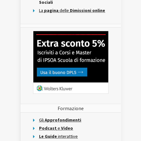
Sociali
La
pagina
delle
Dimissioni online
Formazione
Gli
Approfondimenti
Podcast
e
Video
Le Guide
interattive