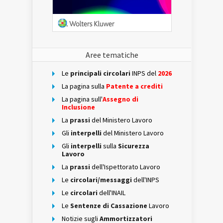
Aree tematiche
Le
principali circolari
INPS del
2026
La pagina sulla
Patente a crediti
La pagina sull'
Assegno di
Inclusione
La
prassi
del Ministero Lavoro
Gli
interpelli
del Ministero Lavoro
Gli
interpelli
sulla
Sicurezza
Lavoro
La
prassi
dell'Ispettorato Lavoro
Le
circolari/messaggi
dell'INPS
Le
circolari
dell'INAIL
Le
Sentenze di Cassazione
Lavoro
Notizie sugli
Ammortizzatori