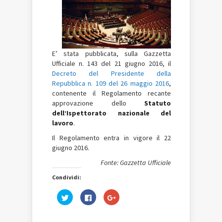
E’ stata pubblicata, sulla Gazzetta
Ufficiale n. 143 del 21 giugno 2016, il
Decreto del Presidente della
Repubblica n. 109 del 26 maggio 2016
,
contenente il Regolamento recante
approvazione dello
Statuto
dell’Ispettorato nazionale del
lavoro
.
Il Regolamento entra in vigore il 22
giugno 2016.
Fonte: Gazzetta Ufficiale
Condividi:
Fai
Fai
Fai
clic
clic
clic
qui
per
qui
per
condividere
per
condividere
su
condividere