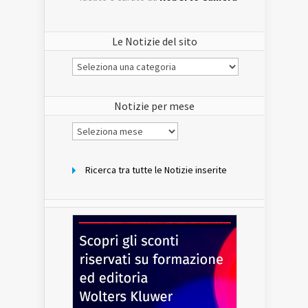
Le Notizie del sito
Le
Notizie
del
sito
Notizie per mese
Notizie
per
mese
Ricerca tra tutte le Notizie inserite