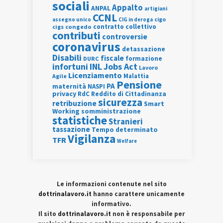
sociali
Appalto
ANPAL
artigiani
CCNL
assegno unico
cigo
CIG in deroga
contratto collettivo
cigs
congedo
contributi
controversie
coronavirus
detassazione
Disabili
fiscale
formazione
DURC
INL
Jobs Act
infortuni
Lavoro
Licenziamento
Agile
Malattia
Pensione
PA
maternità
NASPI
privacy
RdC
Reddito di Cittadinanza
sicurezza
retribuzione
Smart
Working
somministrazione
statistiche
Stranieri
tassazione
Tempo determinato
Vigilanza
TFR
Welfare
Le informazioni contenute nel sito
dottrinalavoro.it
hanno carattere unicamente
informativo.
Il sito
dottrinalavoro.it
non è responsabile per