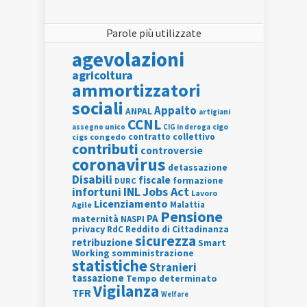
Parole più utilizzate
agevolazioni
agricoltura
ammortizzatori
sociali
Appalto
ANPAL
artigiani
CCNL
assegno unico
cigo
CIG in deroga
contratto collettivo
cigs
congedo
contributi
controversie
coronavirus
detassazione
Disabili
fiscale
formazione
DURC
INL
Jobs Act
infortuni
Lavoro
Licenziamento
Agile
Malattia
Pensione
PA
maternità
NASPI
privacy
RdC
Reddito di Cittadinanza
sicurezza
retribuzione
Smart
Working
somministrazione
statistiche
Stranieri
tassazione
Tempo determinato
Vigilanza
TFR
Welfare