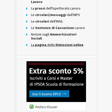
Lavoro
La
prassi
dell'Ispettorato Lavoro
Le
circolari/messaggi
dell'INPS
Le
circolari
dell'INAIL
Le
Sentenze di Cassazione
Lavoro
Notizie sugli
Ammortizzatori
Sociali
La
pagina
delle
Dimissioni online