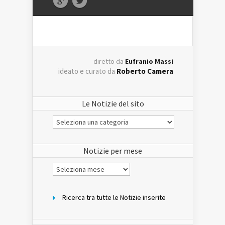
diretto da
Eufranio Massi
ideato e curato da
Roberto Camera
Le Notizie del sito
Le
Notizie
del
sito
Notizie per mese
Notizie
per
mese
Ricerca tra tutte le Notizie inserite