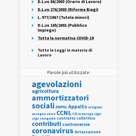
D.L.vo 66/2003 (Orario di Lavoro)
D.L.vo 276/2003 (Riforma Biagi)
L. 977/1967 (Tutela minori)
D.L.vo 165/2001 (Pubblico
Impiego)
Tutta la normativa COVID-19
Tutte le Leggi in materia di
Lavoro
Parole più utilizzate
agevolazioni
agricoltura
ammortizzatori
sociali
Appalto
ANPAL
artigiani
CCNL
assegno unico
cigo
CIG in deroga
contratto collettivo
cigs
congedo
contributi
controversie
coronavirus
detassazione