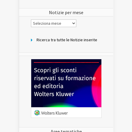
del
sito
Notizie per mese
Notizie
per
mese
Ricerca tra tutte le Notizie inserite
Aree tematiche