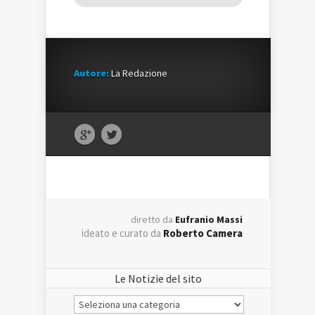
Autore:
La Redazione
diretto da
Eufranio Massi
ideato e curato da
Roberto Camera
Le Notizie del sito
Le
Notizie