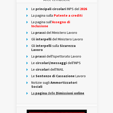
Le
principali circolari
INPS del
2026
La pagina sulla
Patente a crediti
La pagina sull'
Assegno di
Inclusione
La
prassi
del Ministero Lavoro
Gli
interpelli
del Ministero Lavoro
Gli
interpelli
sulla
Sicurezza
Lavoro
La
prassi
dell'Ispettorato Lavoro
Le
circolari/messaggi
dell'INPS
Le
circolari
dell'INAIL
Le
Sentenze di Cassazione
Lavoro
Notizie sugli
Ammortizzatori
Sociali
La
pagina
delle
Dimissioni online