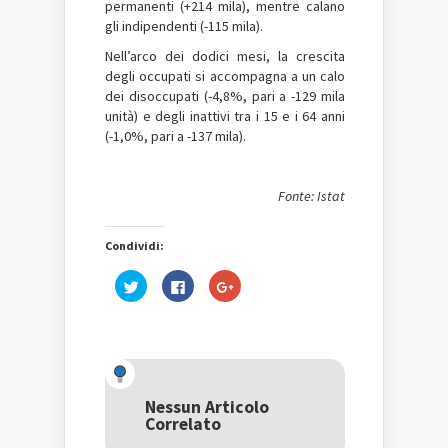
permanenti (+214 mila), mentre calano
gli indipendenti (-115 mila).
Nell’arco dei dodici mesi, la crescita
degli occupati si accompagna a un calo
dei disoccupati (-4,8%, pari a -129 mila
unità) e degli inattivi tra i 15 e i 64 anni
(-1,0%, pari a -137 mila).
Fonte: Istat
Condividi:
Fai
Fai
Fai
clic
clic
clic
qui
per
qui
per
condividere
per
condividere
su
condividere
su
Facebook
su
Twitter
(Si
Google+
(Si
apre
(Si
apre
in
apre
in
una
in
una
nuova
una
Nessun Articolo
nuova
finestra)
nuova
Correlato
finestra)
finestra)