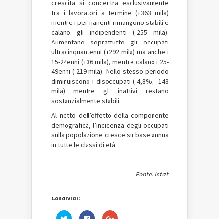
crescita si concentra esclusivamente
tra i lavoratori a termine (+363 mila)
mentre i permanenti rimangono stabili e
calano gli indipendenti (-255 mila).
Aumentano soprattutto gli occupati
ultracinquantenni (+292 mila) ma anche i
15-24enni (+36 mila), mentre calano i 25-
49enni (-219 mila). Nello stesso periodo
diminuiscono i disoccupati (-4,8%, -143
mila) mentre gli inattivi restano
sostanzialmente stabili.
Al netto dell’effetto della componente
demografica, l’incidenza degli occupati
sulla popolazione cresce su base annua
in tutte le classi di età.
Fonte: Istat
Condividi:
Fai
Fai
Fai