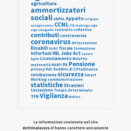
agricoltura
ammortizzatori
sociali
Appalto
ANPAL
artigiani
CCNL
assegno unico
cigo
CIG in deroga
contratto collettivo
cigs
congedo
contributi
controversie
coronavirus
detassazione
Disabili
fiscale
formazione
DURC
INL
Jobs Act
infortuni
Lavoro
Licenziamento
Agile
Malattia
Pensione
PA
maternità
NASPI
privacy
RdC
Reddito di Cittadinanza
sicurezza
retribuzione
Smart
Working
somministrazione
statistiche
Stranieri
tassazione
Tempo determinato
Vigilanza
TFR
Welfare
Le informazioni contenute nel sito
dottrinalavoro.it
hanno carattere unicamente