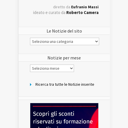
diretto da
Eufranio Massi
ideato e curato da
Roberto Camera
Le Notizie del sito
Le
Notizie
del
sito
Notizie per mese
Notizie
per
mese
Ricerca tra tutte le Notizie inserite