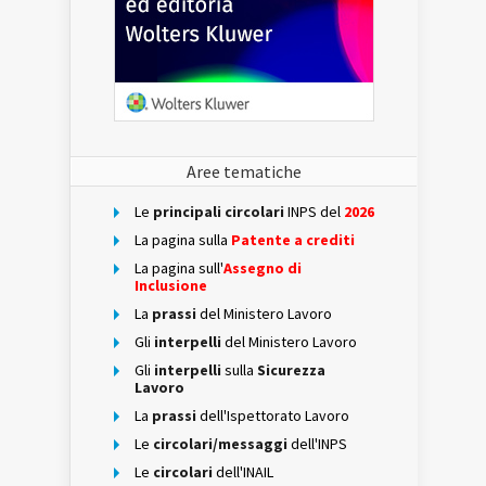
Aree tematiche
Le
principali circolari
INPS del
2026
La pagina sulla
Patente a crediti
La pagina sull'
Assegno di
Inclusione
La
prassi
del Ministero Lavoro
Gli
interpelli
del Ministero Lavoro
Gli
interpelli
sulla
Sicurezza
Lavoro
La
prassi
dell'Ispettorato Lavoro
Le
circolari/messaggi
dell'INPS
Le
circolari
dell'INAIL