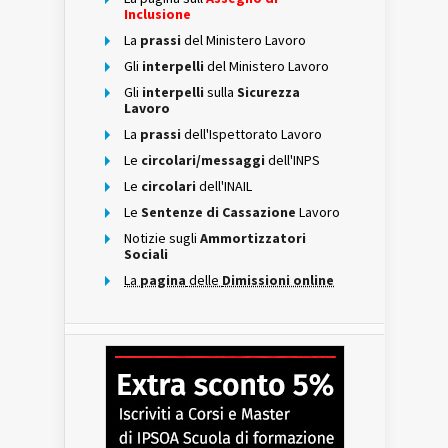
Inclusione
La
prassi
del Ministero Lavoro
Gli
interpelli
del Ministero Lavoro
Gli
interpelli
sulla
Sicurezza
Lavoro
La
prassi
dell'Ispettorato Lavoro
Le
circolari/messaggi
dell'INPS
Le
circolari
dell'INAIL
Le
Sentenze di Cassazione
Lavoro
Notizie sugli
Ammortizzatori
Sociali
La
pagina
delle
Dimissioni online