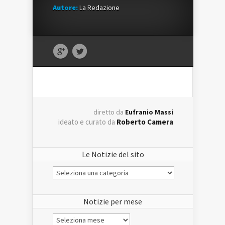
Autore:
La Redazione
diretto da
Eufranio Massi
ideato e curato da
Roberto Camera
Le Notizie del sito
Le
Notizie
del
sito
Notizie per mese
Notizie
per