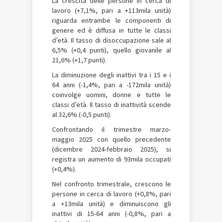
La crescita delle persone in cerca di
lavoro (+7,1%, pari a +113mila unità)
riguarda entrambe le componenti di
genere ed è diffusa in tutte le classi
d’età. Il tasso di disoccupazione sale al
6,5% (+0,4 punti), quello giovanile al
21,6% (+1,7 punti).
La diminuzione degli inattivi tra i 15 e i
64 anni (-1,4%, pari a -172mila unità)
coinvolge uomini, donne e tutte le
classi d’età. Il tasso di inattività scende
al 32,6% (-0,5 punti).
Confrontando il trimestre marzo-
maggio 2025 con quello precedente
(dicembre 2024-febbraio 2025), si
registra un aumento di 93mila occupati
(+0,4%).
Nel confronto trimestrale, crescono le
persone in cerca di lavoro (+0,8%, pari
a +13mila unità) e diminuiscono gli
inattivi di 15-64 anni (-0,8%, pari a