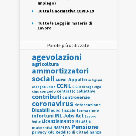
Impiego)
Tutta la normativa COVID-19
Tutte le Leggi in materia di
Lavoro
Parole più utilizzate
agevolazioni
agricoltura
ammortizzatori
sociali
Appalto
ANPAL
artigiani
CCNL
assegno unico
cigo
CIG in deroga
contratto collettivo
cigs
congedo
contributi
controversie
coronavirus
detassazione
Disabili
fiscale
formazione
DURC
INL
Jobs Act
infortuni
Lavoro
Licenziamento
Agile
Malattia
Pensione
PA
maternità
NASPI
privacy
RdC
Reddito di Cittadinanza