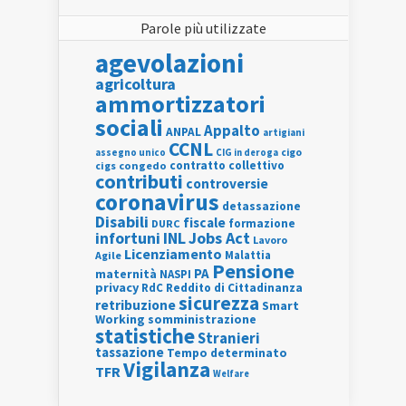
Parole più utilizzate
agevolazioni
agricoltura
ammortizzatori
sociali
Appalto
ANPAL
artigiani
CCNL
assegno unico
cigo
CIG in deroga
contratto collettivo
cigs
congedo
contributi
controversie
coronavirus
detassazione
Disabili
fiscale
formazione
DURC
INL
Jobs Act
infortuni
Lavoro
Licenziamento
Agile
Malattia
Pensione
PA
maternità
NASPI
privacy
RdC
Reddito di Cittadinanza
sicurezza
retribuzione
Smart
Working
somministrazione
statistiche
Stranieri
tassazione
Tempo determinato
Vigilanza
TFR
Welfare