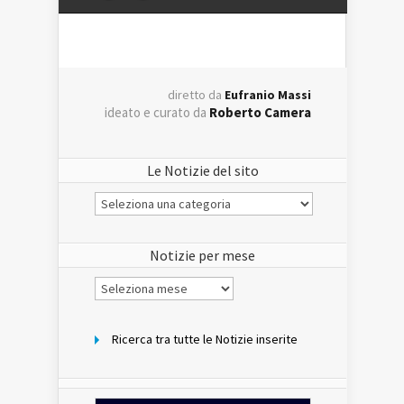
diretto da
Eufranio Massi
ideato e curato da
Roberto Camera
Le Notizie del sito
Le
Notizie
del
sito
Notizie per mese
Notizie
per
mese
Ricerca tra tutte le Notizie inserite