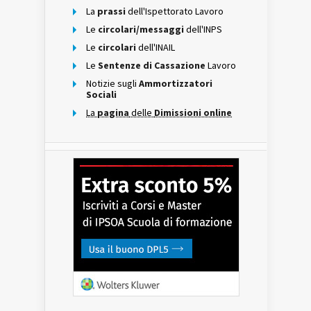
La
prassi
dell'Ispettorato Lavoro
Le
circolari/messaggi
dell'INPS
Le
circolari
dell'INAIL
Le
Sentenze di Cassazione
Lavoro
Notizie sugli
Ammortizzatori
Sociali
La
pagina
delle
Dimissioni online