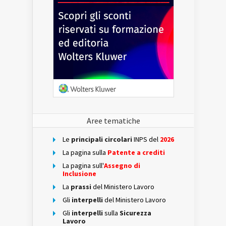
Aree tematiche
Le
principali circolari
INPS del
2026
La pagina sulla
Patente a crediti
La pagina sull'
Assegno di
Inclusione
La
prassi
del Ministero Lavoro
Gli
interpelli
del Ministero Lavoro
Gli
interpelli
sulla
Sicurezza
Lavoro