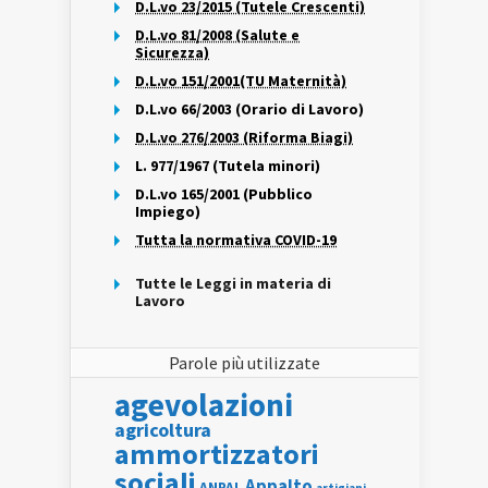
D.L.vo 23/2015 (Tutele Crescenti)
D.L.vo 81/2008 (Salute e
Sicurezza)
D.L.vo 151/2001(TU Maternità)
D.L.vo 66/2003 (Orario di Lavoro)
D.L.vo 276/2003 (Riforma Biagi)
L. 977/1967 (Tutela minori)
D.L.vo 165/2001 (Pubblico
Impiego)
Tutta la normativa COVID-19
Tutte le Leggi in materia di
Lavoro
Parole più utilizzate
agevolazioni
agricoltura
ammortizzatori
sociali
Appalto
ANPAL