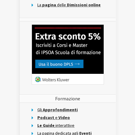
La
pagina
delle
Dimissioni online
Formazione
Gli
Approfondimenti
Podcast
e
Video
Le Guide
interattive
La pagina dedicata agli
Eventi