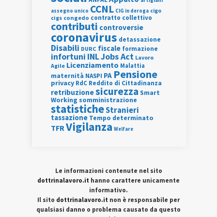
artigiani
CCNL
assegno unico
cigo
CIG in deroga
contratto collettivo
cigs
congedo
contributi
controversie
coronavirus
detassazione
Disabili
fiscale
formazione
DURC
INL
Jobs Act
infortuni
Lavoro
Licenziamento
Agile
Malattia
Pensione
PA
maternità
NASPI
privacy
RdC
Reddito di Cittadinanza
sicurezza
retribuzione
Smart
Working
somministrazione
statistiche
Stranieri
tassazione
Tempo determinato
Vigilanza
TFR
Welfare
Le informazioni contenute nel sito
dottrinalavoro.it
hanno carattere unicamente
informativo.
Il sito
dottrinalavoro.it
non è responsabile per
qualsiasi danno o problema causato da questo