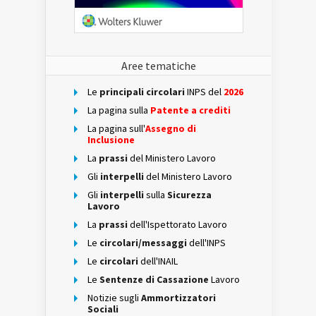
Aree tematiche
Le
principali circolari
INPS del
2026
La pagina sulla
Patente a crediti
La pagina sull'
Assegno di
Inclusione
La
prassi
del Ministero Lavoro
Gli
interpelli
del Ministero Lavoro
Gli
interpelli
sulla
Sicurezza
Lavoro
La
prassi
dell'Ispettorato Lavoro
Le
circolari/messaggi
dell'INPS
Le
circolari
dell'INAIL
Le
Sentenze di Cassazione
Lavoro
Notizie sugli
Ammortizzatori
Sociali