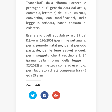
”cancellati” dalla riforma Fornero e
prorogati al 1° gennaio 2014 dall’art. 7,
comma 5, lettera a) del D.L. n. 76/2013,
convertito, con modificazioni, nella
legge n. 99/2013, hanno cessato di
esistere.
Essi erano quelli stipulati ex art. 37 del
D.L.vo n. 276/2003 (per i fine settimana,
per il periodo natalizio, per il periodo
pasquale, per le ferie estive) e quelli
per i soggetti che il vecchio art. 34
(prima della riforma della legge n.
92/2012) ammetteva come ad esempio,
per i lavoratori di età compresa tra i 45
ed i 55 anni.
Condividi:
Fai
Fai
Fai
clic
clic
clic
qui
per
qui
per
condividere
per
condividere
su
condividere
su
Facebook
su