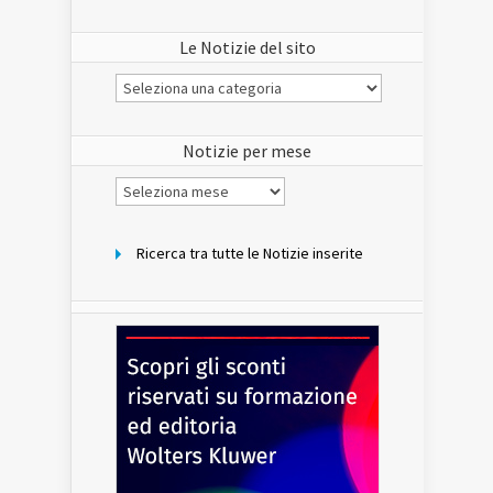
Le Notizie del sito
Le
Notizie
del
sito
Notizie per mese
Notizie
per
mese
Ricerca tra tutte le Notizie inserite